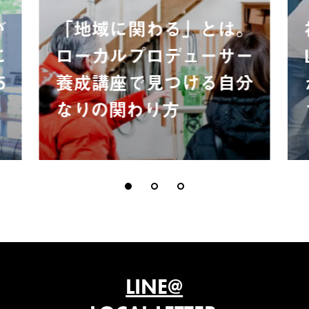
が
「地域に関わる」とは。
に
ローカルプロデューサー
5
養成講座で見つける自分
なりの関わり方
LINE@