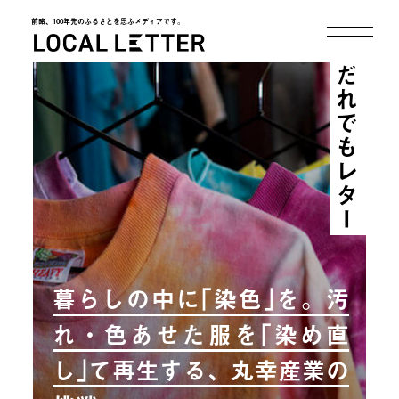
前略、100年先のふるさとを思ふメディアです。
LOCAL LETTER
だれでもレター
暮らしの中に｢染色｣を。汚
れ・色あせた服を｢染め直
し｣て再生する、丸幸産業の