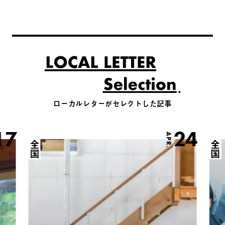
ローカルレターがセレクトした記事
17
24
APR.
全国
全国