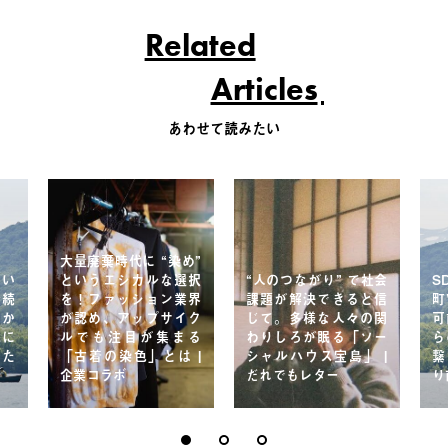
Related
Articles
あわせて読みたい
大量廃棄時代に “染め”
ない
というエシカルな選択
“人のつながり” で社会
S
持続
を！ファッション業界
課題が解決できると信
町
山か
が認め、アップサイク
じて。多様な人々の関
可
代に
ルでも注目が集まる
わりしろが眠る「ソー
ら
当た
「古着の染色」とは |
シャルハウス宝島」 |
繋
企業コラボ
だれでもレター
り