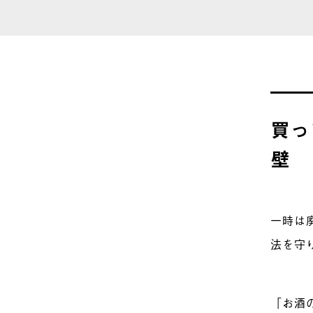
買っ
壁
一時は
法を守
「お酒