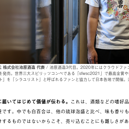
氏 株式会社池原酒造 代表
/ 池原酒造3代目。2020年にはクラウドファン
44』を発売。世界三大スピリッツコンペである「sfwsc2021」で最高
ト」を「シラユリスト」と呼ばれるファンと協力して日本各地で開催。
に届いてはじめて価値が伝わる。
これは、酒類などの嗜好
壁です。中でも白百合は、他の琉球泡盛と比べ、味も香り
けするものではないからこそ、売り込むことにも難しさが