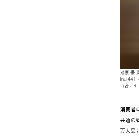
池原 優 
inui
百合ナイ
消費者
共通の
万人受