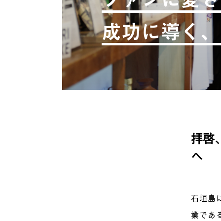
成功に導く、
拝啓
へ
石垣島
業であ