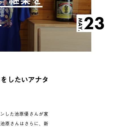
23
MAY.
りをしたいアナタ
ーンした池原優さんが家
。池原さんはさらに、
新