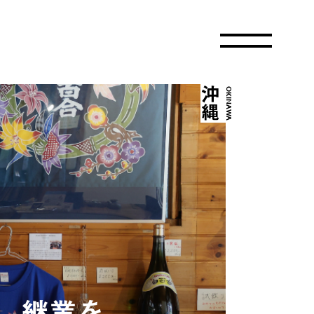
沖縄
OKINAWA
。継業を