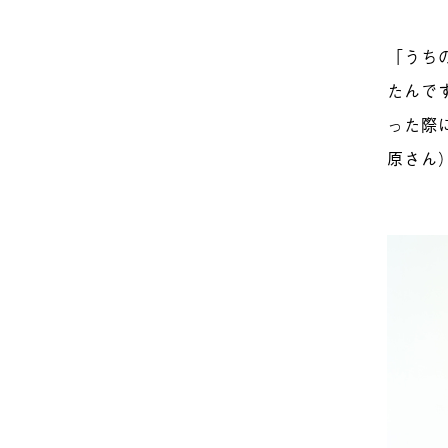
「
うち
たんで
った際
原さん