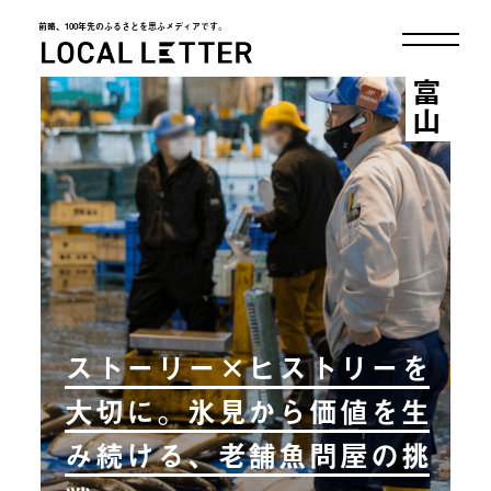
前略、100年先のふるさとを思ふメディアです。
LOCAL LETTER
富山
ストーリー×ヒストリーを
大切に。氷見から価値を生
み続ける、老舗魚問屋の挑