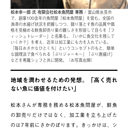
松本幸一郎 氏 有限会社松本魚問屋 専務
/ 富山県氷見市
で、創業100余年の魚問屋「松本魚問屋」を営む。全国の
漁港の水揚げ状況を把握しつつ、競り落とす魚の品質や価
格を見極める鮮魚卸売り業の難しさを形容して自らを「フ
ィッシュトレーダー」と名乗る。「いかに魚文化を残して
いくか？」を考え、近年は加工業にも力を入れている。
『毎日おさかなひとくち』というコンセプトのもと、簡単
な調理法で食べられる「ぶりジャーキー」「ぶり唐揚げ」
などを専属シェフと共に開発。（お写真右側）
地域を潤わせるための発想。「高く売れ
ない魚に価値を付けたい」
松本さんが専務を務める松本魚問屋が、鮮魚
の卸売りだけではなく、加工業を立ち上げた
のは7年前にさかのぼります。きっかけは、シ