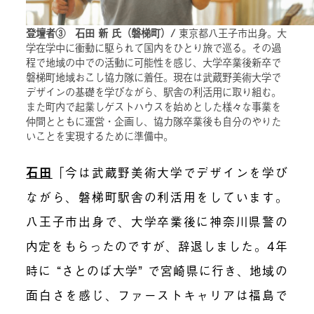
登壇者③ 石田 新 氏（磐梯町）/
東京都八王子市出身。大
学在学中に衝動に駆られて国内をひとり旅で巡る。その過
程で地域の中での活動に可能性を感じ、大学卒業後新卒で
磐梯町地域おこし協力隊に着任。現在は武蔵野美術大学で
デザインの基礎を学びながら、駅舎の利活用に取り組む。
また町内で起業しゲストハウスを始めとした様々な事業を
仲間とともに運営・企画し、協力隊卒業後も自分のやりた
いことを実現するために準備中。
石田
「今は武蔵野美術大学でデザインを学び
ながら、磐梯町駅舎の利活用をしています。
八王子市出身で、大学卒業後に神奈川県警の
内定をもらったのですが、辞退しました。4年
時に “さとのば大学” で宮崎県に行き、地域の
面白さを感じ、ファーストキャリアは福島で