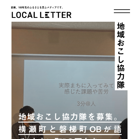
前略、100年先のふるさとを思ふメディアです。
LOCAL LETTER
地域おこし協力隊
地域おこし協力隊を募集。
横瀬町と磐梯町OBが語