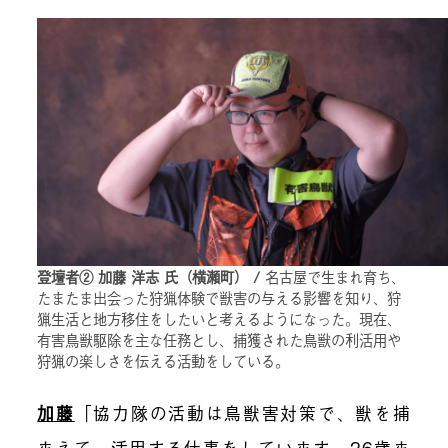
登壇者② 加藤 洋志 氏（横瀬町） /
名古屋で生まれ育ち、
たまたま出会った狩猟体験で獣害の与える影響を知り、狩
猟生活と地方移住をしたいと考えるようになった。現在、
有害鳥獣駆除を主な任務とし、捕獲された鳥獣の利活用や
狩猟の楽しさを伝える活動をしている。
加藤
「協力隊の活動は鳥獣害対策で、獣を捕
まえて、活用する仕事をしています。26歳ま