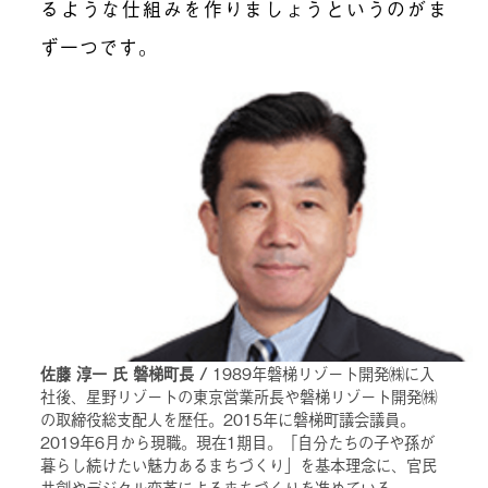
るような仕組みを作りましょうというのがま
ず一つです。
佐藤 淳一 氏 磐梯町長 /
1989年磐梯リゾート開発㈱に入
社後、星野リゾートの東京営業所長や磐梯リゾート開発㈱
の取締役総支配人を歴任。2015年に磐梯町議会議員。
2019年6月から現職。現在1期目。「自分たちの子や孫が
暮らし続けたい魅力あるまちづくり」を基本理念に、官民
共創やデジタル変革によるまちづくりを進めている。