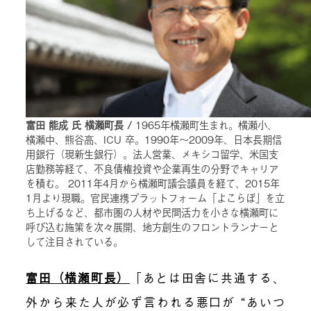
富田 能成 氏 横瀬町長 /
1965年横瀬町生まれ。横瀬小、
横瀬中、熊谷高、ICU 卒。1990年～2009年、日本長期信
用銀行（現新生銀行）。法人営業、メキシコ留学、米国支
店勤務等経て、不良債権投資や企業再生の分野でキャリア
を積む。 2011年4月から横瀬町議会議員を経て、2015年
1月より現職。官民連携プラットフォーム「よこらぼ」を立
ち上げるなど、都市圏の人材や民間活力を小さな横瀬町に
呼び込む施策を次々展開、地方創生のフロントランナーと
して注目されている。
富田（横瀬町長）
「あとは田舎に共通する、
外から来た人が必ず言われる悪口が “あいつ