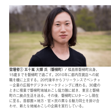
登壇者① 五十嵐 大輝 氏（磐梯町）/
福島県磐梯町出身。
15歳までを磐梯町で過ごす。2010年に都内百貨店への就
職を機に上京する。20代後半からフリーランスでベンチャ
ー企業の広報やデジタルマーケティングに携わる。30歳の
ときに複業で磐梯町地域おこし協力隊に就き、東京と磐梯
町の二拠点生活を送る。その後、磐梯町にUターンし現在
に至る。首都圏×地方・官×民の異なる魅力同士を掛け合
わせ、新たな地域おこしの企画を実行している。