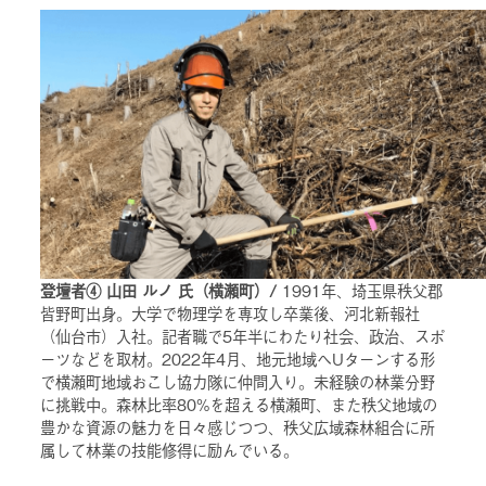
登壇者④ 山田 ルノ 氏（横瀬町）/
1991年、埼玉県秩父郡
皆野町出身。大学で物理学を専攻し卒業後、河北新報社
（仙台市）入社。記者職で5年半にわたり社会、政治、スポ
ーツなどを取材。2022年4月、地元地域へUターンする形
で横瀬町地域おこし協力隊に仲間入り。未経験の林業分野
に挑戦中。森林比率80%を超える横瀬町、また秩父地域の
豊かな資源の魅力を日々感じつつ、秩父広域森林組合に所
属して林業の技能修得に励んでいる。