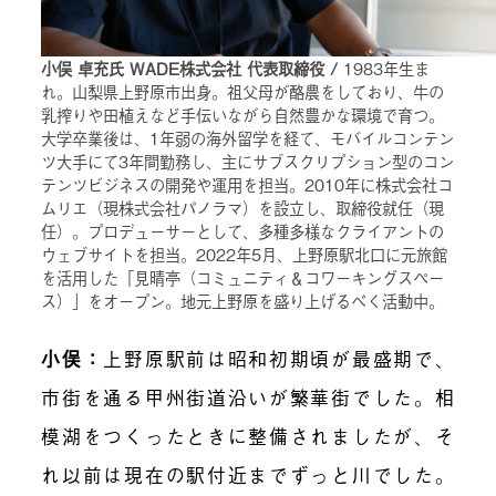
小俣 卓充氏 WADE株式会社 代表取締役 /
1983年生ま
れ。山梨県上野原市出身。祖父母が酪農をしており、牛の
乳搾りや田植えなど手伝いながら自然豊かな環境で育つ。
大学卒業後は、1年弱の海外留学を経て、モバイルコンテン
ツ大手にて3年間勤務し、主にサブスクリプション型のコン
テンツビジネスの開発や運用を担当。2010年に株式会社コ
ムリエ（現株式会社パノラマ）を設立し、取締役就任（現
任）。プロデューサーとして、多種多様なクライアントの
ウェブサイトを担当。2022年5月、上野原駅北口に元旅館
を活用した「見晴亭（コミュニティ＆コワーキングスペー
ス）」をオープン。地元上野原を盛り上げるべく活動中。
小俣：
上野原駅前は昭和初期頃が最盛期で、
市街を通る甲州街道沿いが繁華街でした。相
模湖をつくったときに整備されましたが、そ
れ以前は現在の駅付近までずっと川でした。