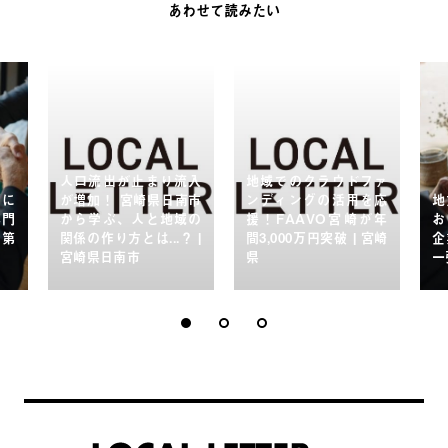
あわせて読みたい
人口流出が止まり流入
地域でのクラウドファ
グに
が増加！ 宮崎県日南市
ンディングの活用を応
地
専門
から学ぶ、人と地域の
援！FAAVO宮崎が年
お
？第
関係の作り方とは...？ |
間3,000万円突破 | 宮崎
企
宮崎県日南市
県
一