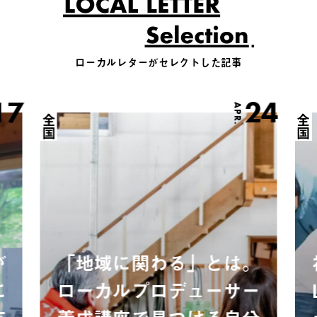
ローカルレターがセレクトした記事
17
24
APR.
全国
全国
が
「地域に関わる」とは。
に
ローカルプロデューサー