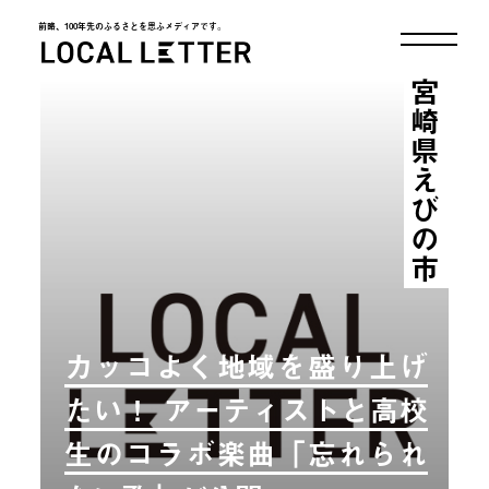
前略、100年先のふるさとを思ふメディアです。
LOCAL LETTER
宮崎県えびの市
カッコよく地域を盛り上げ
たい！ アーティストと高校
生のコラボ楽曲「忘れられ