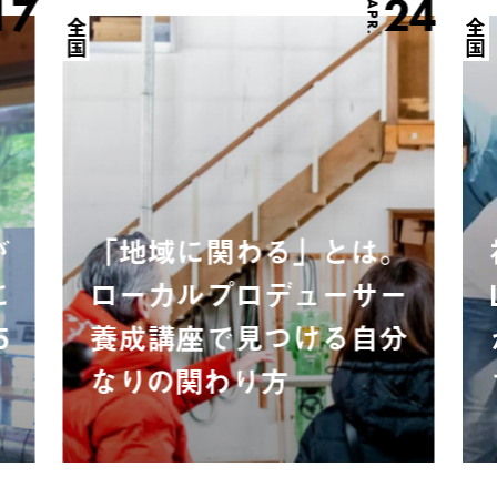
17
24
APR.
全国
全国
が
「地域に関わる」とは。
に
ローカルプロデューサー
5
養成講座で見つける自分
なりの関わり方