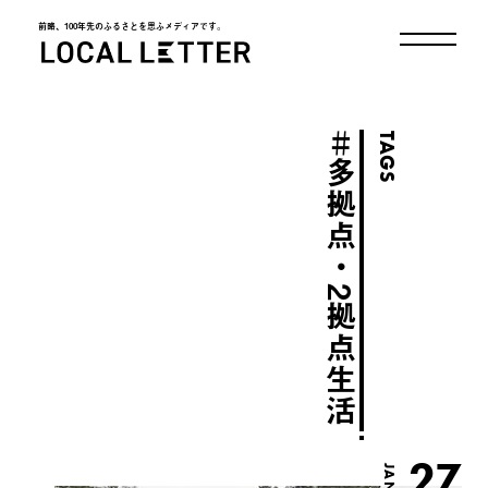
前略、100年先のふるさとを思ふメディアです。
LOCAL LETTER
＃
TAGS
多拠点・2拠点生活
27
JAN.