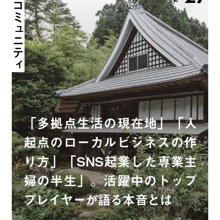
コミュニティ
「多拠点生活の現在地」「人
起点のローカルビジネスの作
り方」「SNS起業した専業主
婦の半生」。活躍中のトップ
プレイヤーが語る本音とは