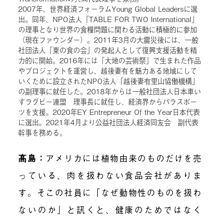
2007年、世界経済フォーラムYoung Global Leadersに選
出。同年、NPO法人「TABLE FOR TWO International」
の理事となり世界の食糧問題に関わる活動に積極的に参加
（現在ファウンダー）。2011年3月の大震災後には、一般
社団法人「東の食の会」の発起人として復興支援活動を精
力的に開始。2016年には「大地の芸術祭」で生まれた作品
やプロジェクトを運営し、越後妻有を魅力ある地域にして
いくために設立されたNPO法人「越後妻有里山協働機構」
の副理事に就任した。2018年からは一般社団法人日本車い
すラグビー連盟 理事長に就任し、経済界からパラスポー
ツを支援。2020年EY Entrepreneur Of the Year日本代表
に選出。2021年4月より公益社団法人経済同友会 副代表
幹事を務める。
髙島：
アメリカには植物由来のものだけを売
っている、肉を扱わない食品会社がありま
す。そこの社員に「なぜ動物性のものを扱わ
ないのか」と訊くと、健康のためではなく