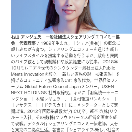
石山 アンジュ氏 一般社団法人シェアリングエコノミー協
会 代表理事
/ 1989年生まれ。「シェア(共有)」の概念に
親しみながら育つ。シェアリングエコノミーを通じた新し
いライフスタイルを提案する活動を行うほか、政府と民間
のパイプ役として規制緩和や政策推進にも従事。 2018年
10月ミレニアル世代のシンクタンク一般社団法人Public
Meets Innovationを設立。 新しい家族の形「拡張家族」を
掲げるコミュニティ拡張家族Cift 家族代表。世界経済フォ
ーラム Global Future Council Japanメンバー。USEN-
NEXT HOLDINGS 社外取締役。ほかに「羽鳥慎一モーニ
ングショー」木曜レギュラー、「真相報道バンキシャ！」
「アサデス。」「ドデスカ！」にコメンテーターとして定
期出演。2012年国際基督教大学(ICU)卒。新卒で(株)リク
ルート入社、その後(株)クラウドワークス経営企画室を経
て現職。デジタル庁シェアリングエコノミー伝道師。大分
と東京の二拠点生活。著書に「シェアライフ-新しい社会の