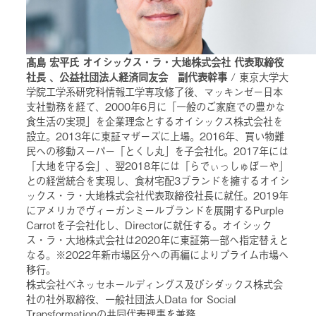
髙島 宏平氏 オイシックス・ラ・大地株式会社 代表取締役
社長 、公益社団法人経済同友会 副代表幹事
/ 東京大学大
学院工学系研究科情報工学専攻修了後、マッキンゼー日本
支社勤務を経て、2000年6月に「一般のご家庭での豊かな
食生活の実現」を企業理念とするオイシックス株式会社を
設立。2013年に東証マザーズに上場。2016年、買い物難
民への移動スーパー「とくし丸」を子会社化。2017年には
「大地を守る会」、翌2018年には「らでぃっしゅぼーや」
との経営統合を実現し、食材宅配3ブランドを擁するオイシ
ックス・ラ・大地株式会社代表取締役社長に就任。2019年
にアメリカでヴィーガンミールブランドを展開するPurple
Carrotを子会社化し、Directorに就任する。オイシック
ス・ラ・大地株式会社は2020年に東証第一部へ指定替えと
なる。※2022年新市場区分への再編によりプライム市場へ
移行。
株式会社ベネッセホールディングス及びシダックス株式会
社の社外取締役、一般社団法人Data for Social
Transformationの共同代表理事を兼務。