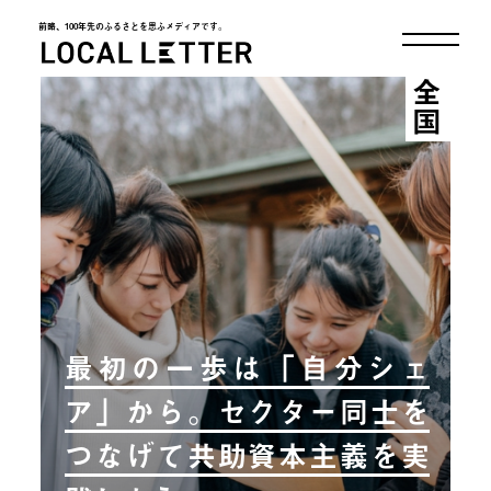
前略、100年先のふるさとを思ふメディアです。
LOCAL LETTER
全国
最初の一歩は「自分シェ
ア」から。セクター同士を
つなげて共助資本主義を実