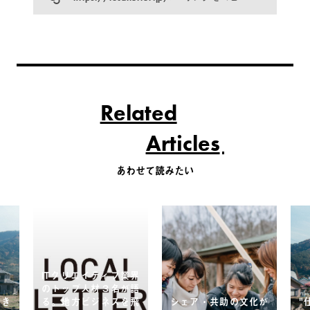
Related
Articles
あわせて読みたい
ITクリエイティブ業界
のトップ人材３名が語
なき
る。地方ビジネスを飛
シェア・共助の文化が
"