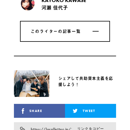
KAYOKO KAWASE
河瀬 佳代子
このライターの記事一覧
このライターの記事一覧
シェアして共助資本主義を応
援しよう！
SHARE
TWEET
https://localletter.jp/?p=24783
リンクをコピー