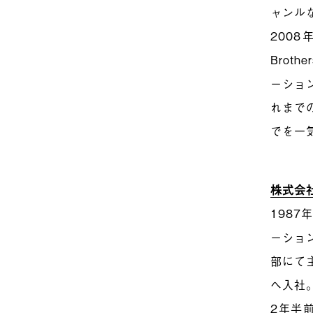
ャンル
200
Bro
ーショ
れまで
でを一
株式会社
198
ーショ
部にて
へ入社
2年半前