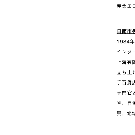
産業エ
日南市
198
インタ
上海有
立ち上
手百貨
専門官
や、自
興、地