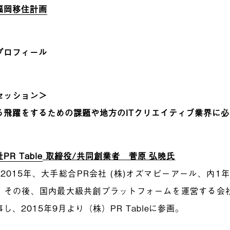
福岡移住計画
プロフィール
セッション＞
る飛躍をするための課題や地方のITクリエイティブ業界に
R Table
取締役/共同創業者 菅原 弘暁氏
〜2015年、大手総合PR会社 (株)オズマピーアール、内
。その後、国内最大級共創プラットフォームを運営する会社て
事し、2015年9月より（株）PR Tableに参画。