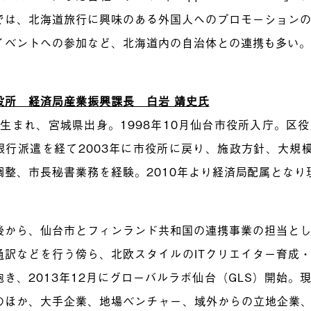
では、北海道旅行に興味のある外国人へのプロモーション
イベントへの参加など、北海道内の自治体との連携も多い
役所 経済局産業振興課長 白岩 靖史氏
4年生まれ、宮城県出身。1998年10月仙台市役所入庁。区
銀行派遣を経て2003年に市役所に戻り、施政方針、大規模
調整、市長秘書業務を経験。2010年より経済局配属となり
後から、仙台市とフィンランド共和国の連携事業の担当と
通訳などを行う傍ら、北欧スタイルのITクリエイター育成
抱き、2013年12月にグローバルラボ仙台（GLS）開始。
のほか、大手企業、地場ベンチャー、域外からの立地企業、