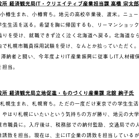
役所 経済観光局IT・クリエイティブ産業担当課 高橋 宗太
7年小樽生まれ、小樽育ち。地元の高校卒業後、渡米。ニュ
学生生活を送る。希望を胸に帰国するも、リーマンショッ
煽りを受け、就職できず泣く泣く北海道へ戻る。北海道な
由で札幌市職員採用試験を受け、なんとか拾っていただく
間滞納者と闘い、今年度よりIT産業振興に従事しIT人材確保
を担当。
役所 経済観光局立地促進・ものづくり産業課 北舘 絢子氏
3年札幌生まれ、札幌育ち。ただの一度だけ東京での学生生
、やはり札幌にいたいという気持ちの方が勝り、地元の大
幌市職員に。入庁後は、税務部での納付監励、交通局での
業誘致を担当。現在は、主にIT企業の誘致を担当しているが