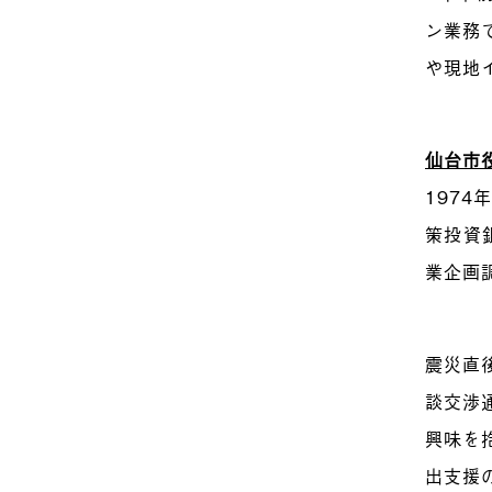
ン業務
や現地
仙台市
197
策投資
業企画
震災直
談交渉
興味を
出支援