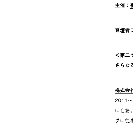
主催
：
登壇者
＜第二
さらな
株式会社P
2011
に在籍
グに従