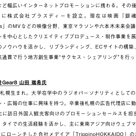
など幅広いインターネットプロモーションに携わる。その後
8年に株式会社プラスディーを設立。現在は映画『銀魂』
thers」のMVなどの映像分野、東京マラソンや六本木未来
ンを中心としたクリエイティブプロデュース・制作事業を
のノウハウを活かし、リブランディング、ECサイトの構築
気通貫で行う地方創生事業“サクセス・シェアリング”を行っ
Gear8
山田 瑞希氏
7年札幌生まれ。大学在学中のラジオパーソナリティとして
ン・広報の仕事に興味を持つ。卒業後札幌の広告代理店に
主に訪日外国人観光客向けのプロモーションセールスを担当。2
。タイでの生活経験を活かし、主に東南アジア向けウェブ
にローンチした自社メデイア「TrippinoHOKKAIDO