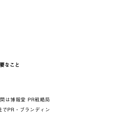
必要なこと
1年間は博報堂 PR戦略局
゙PR・ブランディン