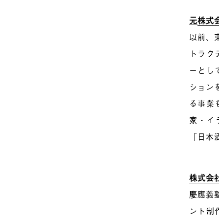
元
株式
以前、
トラク
ーとし
ション
る事業
家・イ
「日本
株式会
慶應義
ント制