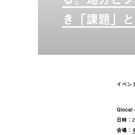
き「課題」と
イベン
Glocal 
日時
：
会場
：