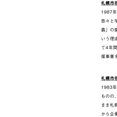
札幌市
198
悠々と
義」の
いう理
て4年
援事業
札幌市
198
ものの
まま札
から企