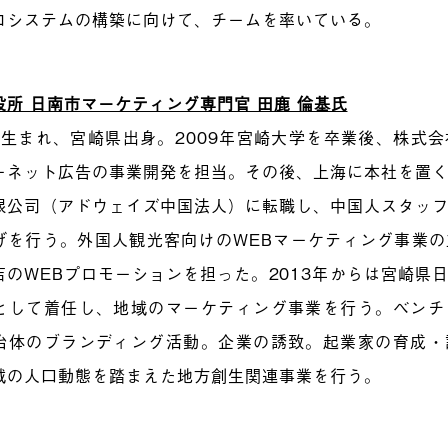
コシステムの構築に向けて、チームを率いている。
役所 日南市マーケティング専門官 田鹿 倫基氏
4年生まれ、宮崎県出身。2009年宮崎大学を卒業後、株式
ーネット広告の事業開発を担当。その後、上海に本社を置
限公司（アドウェイズ中国法人）に転職し、中国人スタッ
げを行う。外国人観光客向けのWEBマーケティング事業
店のWEBプロモーションを担った。2013年からは宮崎県
として着任し、地域のマーケティング事業を行う。ベンチ
治体のブランディング活動。企業の誘致。起業家の育成・
域の人口動態を踏まえた地方創生関連事業を行う。