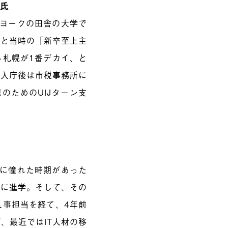
郎氏
ーヨークの田舎の大学で
クと当時の「新卒至上主
ら札幌が1番デカイ、と
。入庁後は市税事務所に
のためのUIJターン支
活に憧れた時期があった
学に進学。そして、その
人事担当を経て、4年前
、最近ではIT人材の移