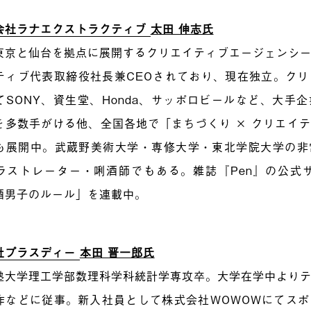
会社ラナエクストラクティブ
太田 伸志氏
東京と仙台を拠点に展開するクリエイティブエージェンシ
ティブ代表取締役社長兼CEOされており、現在独立。ク
てSONY、資生堂、Honda、サッポロビールなど、大手
を多数手がける他、全国各地で「まちづくり × クリエイ
も展開中。武蔵野美術大学・専修大学・東北学院大学の非
ラストレーター・唎酒師でもある。雑誌『Pen』の公式サイト
酒男子のルール」を連載中。
社プラスディー
本田 晋一郎氏
塾大学理工学部数理科学科統計学専攻卒。大学在学中より
作などに従事。新入社員として株式会社WOWOWにてス