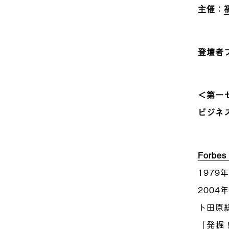
主催
：
登壇者
＜第一
ビジネ
Forbes
197
2004
ト田原
「発掘