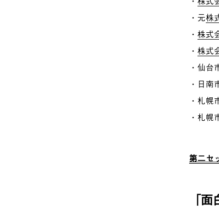
・
株式会
・元
株
・
株式
・
株式会
・仙台
・日南
・札幌
・札幌
第
二
セ
「面