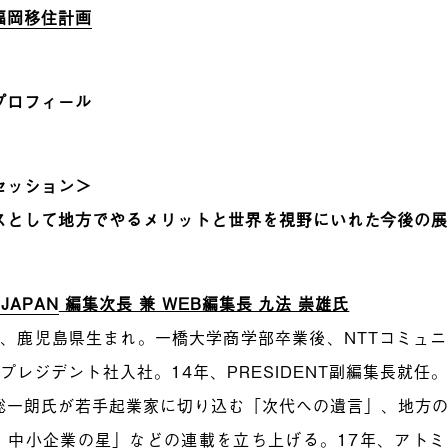
福岡移住計画
プロフィール
セッション＞
スとして地方でやるメリットと世界を視野にいれた今後の
 JAPAN
編集次長 兼 WEB編集長 九法 崇雄氏
9年、鹿児島県生まれ。一橋大学商学部卒業後、NTTコミュ
年プレジデント社入社。14年、PRESIDENT副編集長就
総一朗氏が若手起業家に切り込む「次代への遺言」、地方
！中小企業の星」などの連載を立ち上げる。17年、アト