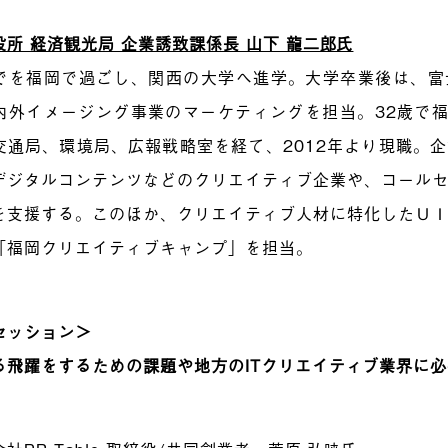
役所 経済観光局 企業誘致課係長 山下 龍二郎氏
でを福岡で過ごし、関西の大学へ進学。大学卒業後は、富
内外イメージング事業のマーケティングを担当。32歳で
交通局、環境局、広報戦略室を経て、2012年より現職。
デジタルコンテンツなどのクリエイティブ企業や、コール
を支援する。このほか、クリエイティブ人材に特化したＵ
「福岡クリエイティブキャンプ」を担当。
セッション＞
る飛躍をするための課題や地方のITクリエイティブ業界に