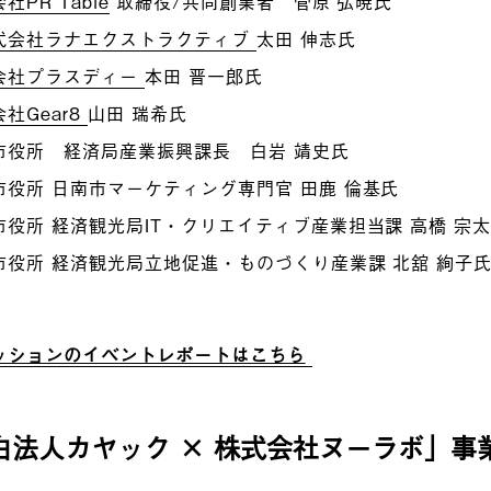
社PR Table
取締役/共同創業者 菅原 弘暁氏
式会社ラナエクストラクティブ
太田 伸志氏
会社プラスディー
本田 晋一郎氏
社Gear8
山田 瑞希氏
市役所 経済局産業振興課長 白岩 靖史氏
市役所 日南市マーケティング専門官 田鹿 倫基氏
市役所 経済観光局IT・クリエイティブ産業担当課 高橋 宗
市役所 経済観光局立地促進・ものづくり産業課 北舘 絢子
ッションのイベントレポートはこちら
白法人カヤック
× 株式会社ヌーラボ」事