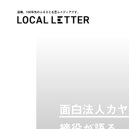
前略、100年先のふるさとを思ふメディアです。
LOCAL LETTER
面白法人カヤ
締役が語る。