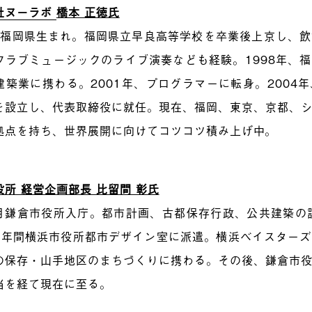
社ヌーラボ
橋本 正徳氏
6年福岡県生まれ。福岡県立早良高等学校を卒業後上京し、
クラブミュージックのライブ演奏なども経験。1998年、
建築業に携わる。2001年、プログラマーに転身。2004
を設立し、代表取締役に就任。現在、福岡、東京、京都、
拠点を持ち、世界展開に向けてコツコツ積み上げ中。
所 経営企画部長 比留間 彰氏
4月鎌倉市役所入庁。都市計画、古都保存行政、公共建築の
2年間横浜市役所都市デザイン室に派遣。横浜ベイスター
の保存・山手地区のまちづくりに携わる。その後、鎌倉市
当を経て現在に至る。