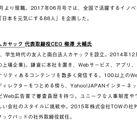
2月より現職。2017年06月号では、全国で活躍するイノ
「日本を元気にする88人」を企画した。
人カヤック
代表取締役CEO 柳澤 大輔氏
8年、学生時代の友人と面白法人カヤックを設立。2014年1
の上場企業)。鎌倉に本社を置き、Webサービス、アプリ
ナリティあるコンテンツを数多く発信する。100以上のW
ディレクターをつとめる傍ら、Yahoo!JAPANインター
どWeb広告賞で審査員歴を持つ。ユニークな人事制度や
しい会社のスタイルに挑戦中。2015年株式会社TOWの社外
クックパッドの社外取締役就任。