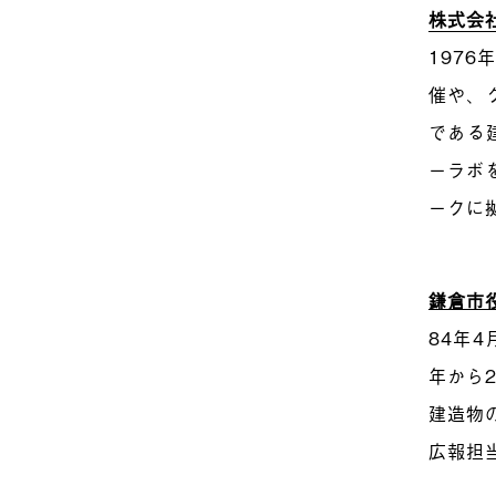
株式会
197
催や、
である
ーラボ
ークに
鎌倉市役
84年
年から
建造物
広報担