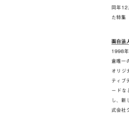
同年1
た特集
面白法
199
倉唯一
オリジ
ティブ
ードな
し、新
式会社