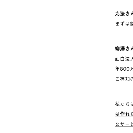
九法
さ
まずは
柳澤
さ
面白法
年80
ご存知
私たち
は作れ
なサー