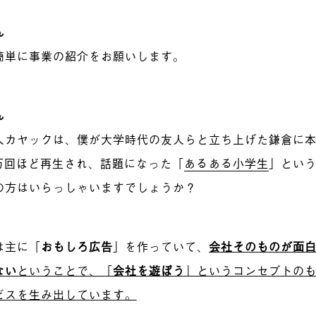
ん
簡単に事業の紹介をお願いします。
ん
人カヤックは、僕が大学時代の友人らと立ち上げた鎌倉に
0万回ほど再生され、話題になった「
あるある小学生
」とい
の方はいらっしゃいますでしょうか？
は主に「
おもしろ広告
」を作っていて、
会社そのものが面
ない
ということで、「
会社を遊ぼう
」という
コンセプト
の
ビスを生み出しています。