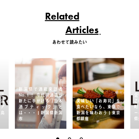
Related
Articles
あわせて読みたい
新潟県で酒蔵来訪者
はこ
No.１！ 今代司酒造が
企
美波
新たに手がける「日本
美味しい「お寿司」を
こ
ツア
酒ブティック」と
食べたいなら、東京で
町
徳島
は・・・ | 新潟県新潟
新潟を味わおう | 東京
ー
市
都銀座
県