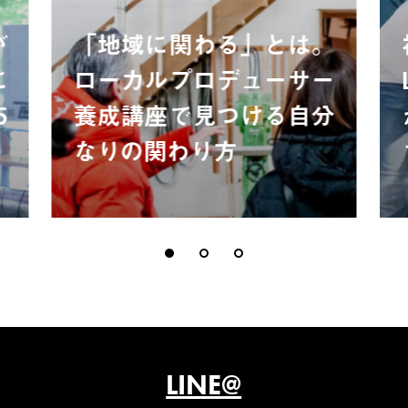
が
「地域に関わる」とは。
に
ローカルプロデューサー
5
養成講座で見つける自分
なりの関わり方
LINE@