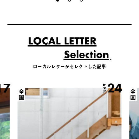
ローカルレターがセレクトした記事
17
24
APR.
全国
全国