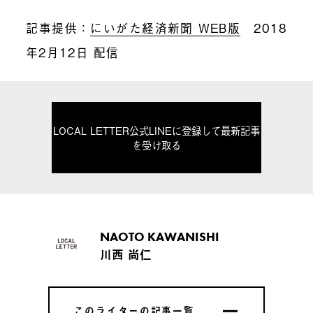
記事提供：
にいがた経済新聞
WEB
版
2018
年
2
月
12
日 配信
LOCAL LETTER公式LINEに登録して最新記事
を受け取る
NAOTO KAWANISHI
川西 尚仁
このライターの記事一覧
このライターの記事一覧