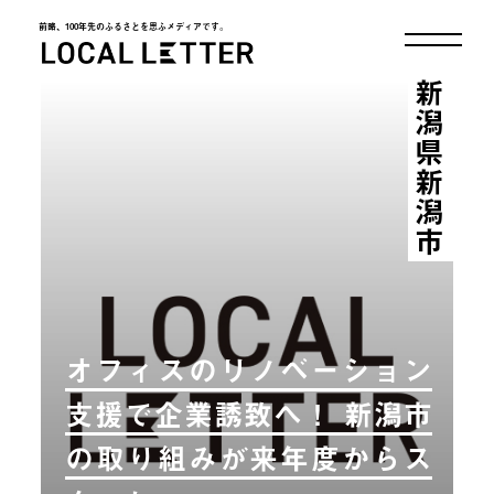
前略、100年先のふるさとを思ふメディアです。
LOCAL LETTER
新潟県新潟市
オフィスのリノベーション
支援で企業誘致へ！ 新潟市
の取り組みが来年度からス