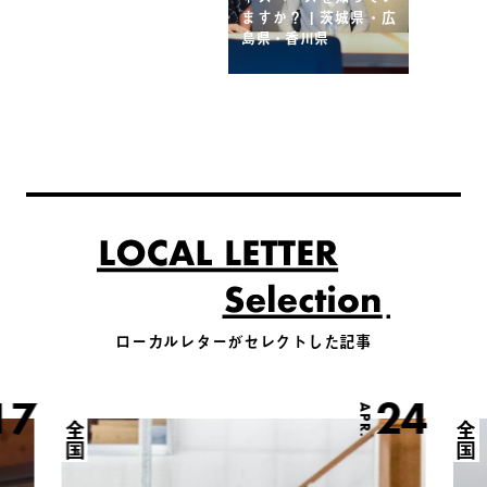
ますか？ | 茨城県・広
島県・香川県
ローカルレターがセレクトした記事
17
24
APR.
全国
全国