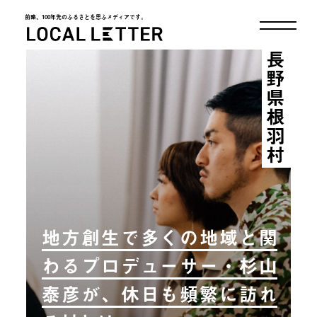
前略、100年先のふるさとを思ふメディアです。
LOCAL LETTER
長野県根羽村
地方創生で多くの地域と関
わるプロデューサー・杉山
泰彦が、休日も頻繁に訪れ