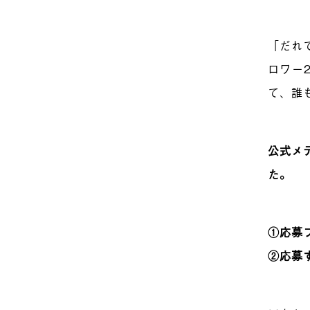
「だれで
ロワー2
て、誰
公式メ
た。
①応募
②応募