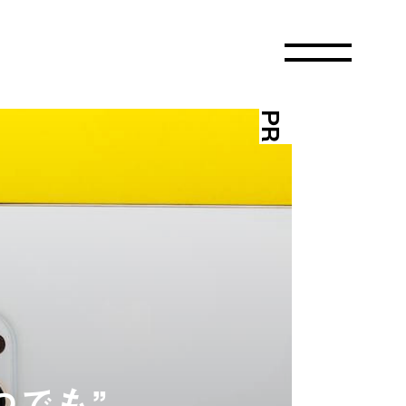
PR
つでも”