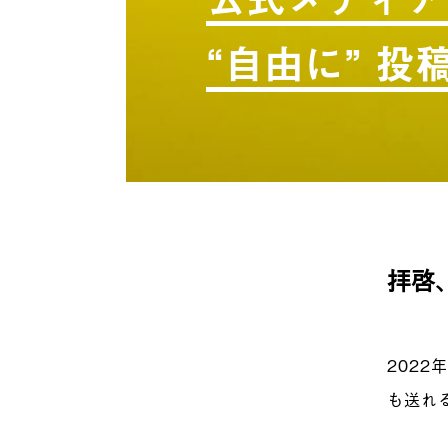
“自由に” 
拝啓
2022
も送れ