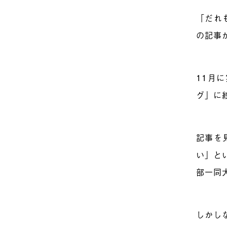
「だれ
の記事
11月
グ」に
記事を
い」と
部一同
しかし