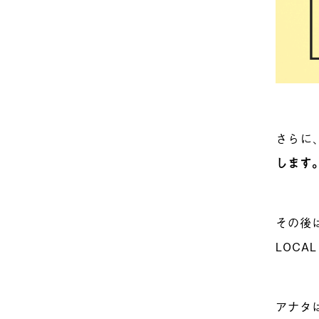
さらに
します
その後
LOCA
アナタ