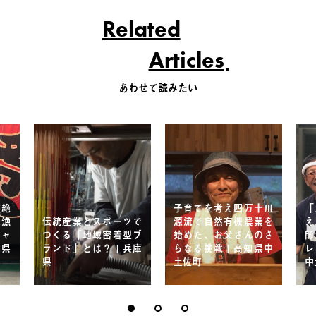
Related
Articles
あわせて読みたい
途絶
子育てを考え四万十川
「
元漁
伝統産業とスポーツで
源流で自然有機農業を
え
チャ
つくる「地域密着型ブ
始めた、お父さんのさ
師
知県
ランド」とは？ | 兵庫
らなる挑戦 | 高知県中
レ
県
土佐町
中