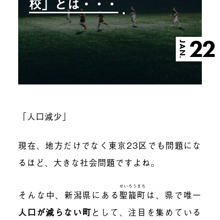
校」とは・・・
22
JAN.
「人口減少」
現在、地方だけでなく東京23区でも問題にな
るほど、大きな社会問題ですよね。
せいろうまち
そんな中、新潟県にある
聖籠町
は、県で唯一
人口が減らない町
として、注目を集めている