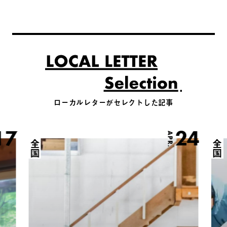
ローカルレターがセレクトした記事
17
24
APR.
全国
全国