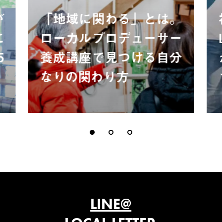
が
「地域に関わる」とは。
に
ローカルプロデューサー
5
養成講座で見つける自分
なりの関わり方
LINE@