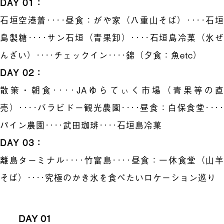
DAY 01：
石垣空港着････昼食：がや家（八重山そば）････石垣
島製糖････サン石垣（青果卸）････石垣島冷菓（氷ぜ
んざい）････チェックイン････錦（夕食：魚etc）
DAY 02：
散策・朝食････JAゆらてぃく市場（青果等の直
売）････バラビドー観光農園････昼食：白保食堂････
パイン農園････武田珈琲････石垣島冷菓
DAY 03：
離島ターミナル････竹富島････昼食：一休食堂（山羊
そば）････究極のかき氷を食べたいロケーション巡り
DAY 01