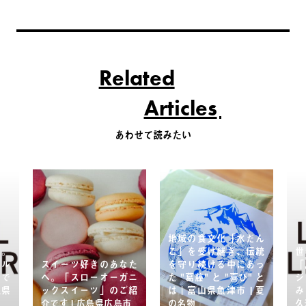
Related
Articles
あわせて読みたい
地域の食文化「水だん
本。
ご」を受け継ぎ、伝統
世
ェル
スイーツ好きのあなた
を守り続ける中にあっ
「
んで
へ。「スローオーガニ
た "葛藤" と "喜び" と
ジ
縄県
ックスイーツ」のご紹
は｜富山県魚津市 | 夏
み
介です | 広島県広島市
の名物
久