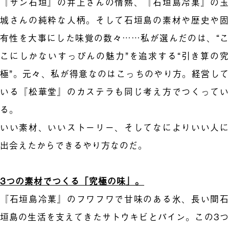
『サン石垣』の井上さんの情熱、『石垣島冷菓』の玉
城さんの純粋な人柄。そして石垣島の素材や歴史や固
有性を大事にした味覚の数々……私が選んだのは、“こ
こにしかないすっぴんの魅力”を追求する“引き算の究
極”。元々、私が得意なのはこっちのやり方。経営して
いる『松華堂』のカステラも同じ考え方でつくってい
る。
いい素材、いいストーリー、そしてなによりいい人に
出会えたからできるやり方なのだ。
3つの素材でつくる「究極の味」。
『石垣島冷菓』のフワフワで甘味のある氷、長い間石
垣島の生活を支えてきたサトウキビとパイン。この3つ