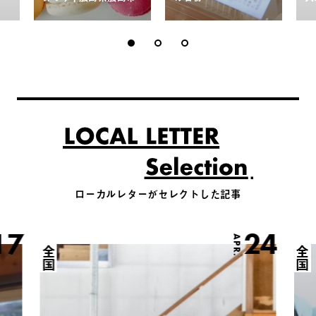
ローカルレターがセレクトした記事
17
24
APR.
全国
全国