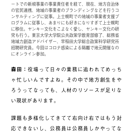
ートでの新規事業の事業責任者を経て、現在、地方自治体
の官民連携、地域の事業者のブランディングなどを行うコ
ンサルティングに従事。上士幌町での地域の事業者支援プ
ログラムに従事し、あまりにも好きになりすぎて上士幌町
に移住。ヤンキー文化をこよなく愛し、ヤンキー文化の研
究も行う。東京大学大学院公共政策学教育部修了、総務省
地域力創造アドバイザー、早稲田大学総合政策科学研究所
招聘研究員。今回はコロナ感染による隔離で地元開催なの
にオンライン参加。
森田
：
役場って日々の業務に追われてめっち
ゃ忙しいんですよね。その中で地方創生をや
ろうってなっても、人材のリソースが足りな
い現状があります。
課題も多様化してきてて右向け右ではもう対
応できないし、公務員は公務員しかやってな