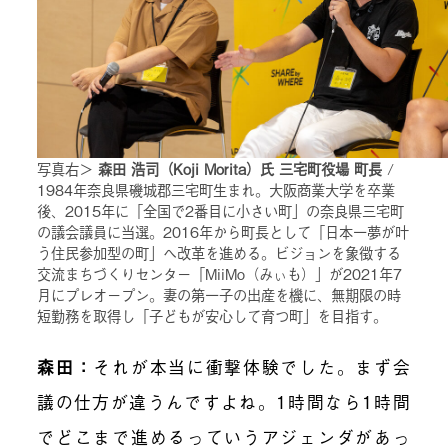
写真右＞
森田 浩司（Koji Morita）氏 三宅町役場 町長
/
1984年奈良県磯城郡三宅町生まれ。大阪商業大学を卒業
後、2015年に「全国で2番目に小さい町」の奈良県三宅町
の議会議員に当選。2016年から町長として「日本一夢が叶
う住民参加型の町」へ改革を進める。ビジョンを象徴する
交流まちづくりセンター「MiiMo（みぃも）」が2021年7
月にプレオープン。妻の第一子の出産を機に、無期限の時
短勤務を取得し「子どもが安心して育つ町」を目指す。
森田
：
それが本当に衝撃体験でした。まず会
議の仕方が違うんですよね。1時間なら1時間
でどこまで進めるっていうアジェンダがあっ