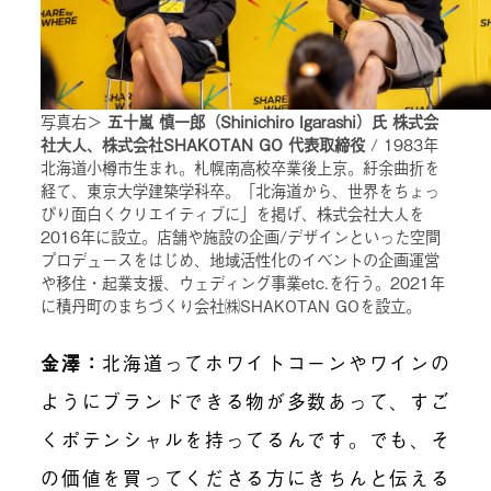
写真右＞
五十嵐 慎一郎（Shinichiro Igarashi）氏 株式会
社大人、株式会社SHAKOTAN GO 代表取締役
/ 1983年
北海道小樽市生まれ。札幌南高校卒業後上京。紆余曲折を
経て、東京大学建築学科卒。「北海道から、世界をちょっ
ぴり面白くクリエイティブに」を掲げ、株式会社大人を
2016年に設立。店舗や施設の企画/デザインといった空間
プロデュースをはじめ、地域活性化のイベントの企画運営
や移住・起業支援、ウェディング事業etc.を行う。2021年
に積丹町のまちづくり会社㈱SHAKOTAN GOを設立。
金澤
：
北海道ってホワイトコーンやワインの
ようにブランドできる物が多数あって、すご
くポテンシャルを持ってるんです。でも、そ
の価値を買ってくださる方にきちんと伝える