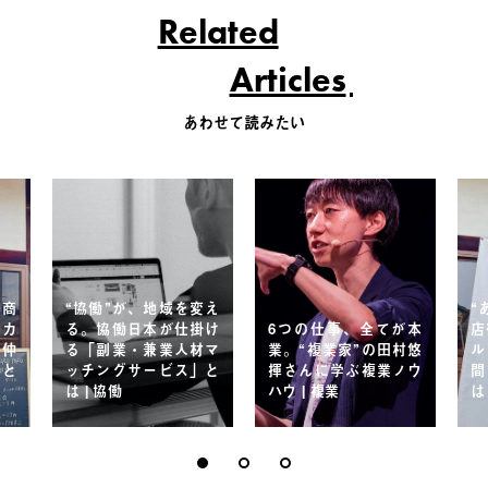
Related
Articles
あわせて読みたい
ー商
“協働”が、地域を変え
“
ーカ
る。協働日本が仕掛け
6つの仕事、全てが本
店
、仲
る「副業・兼業人材マ
業。“複業家”の田村悠
ル
りと
ッチングサービス」と
揮さんに学ぶ複業ノウ
間
は | 協働
ハウ | 複業
は