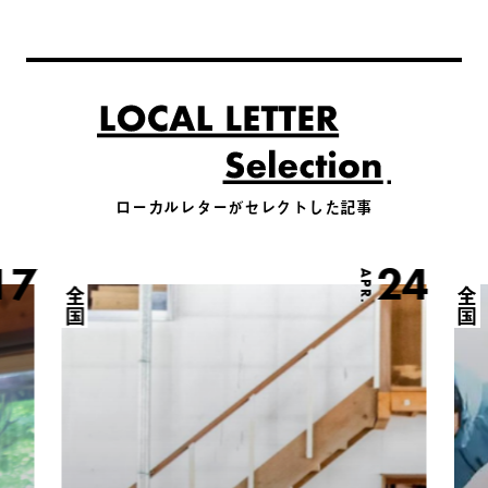
ローカルレターがセレクトした記事
17
24
APR.
全国
全国