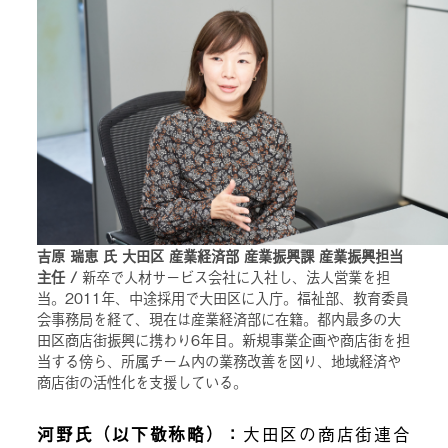
吉原 瑞恵 氏 大田区 産業経済部 産業振興課 産業振興担当
主任 /
新卒で人材サービス会社に入社し、法人営業を担
当。2011年、中途採用で大田区に入庁。福祉部、教育委員
会事務局を経て、現在は産業経済部に在籍。都内最多の大
田区商店街振興に携わり6年目。新規事業企画や商店街を担
当する傍ら、所属チーム内の業務改善を図り、地域経済や
商店街の活性化を支援している。
河野氏（以下敬称略）：
大田区の商店街連合