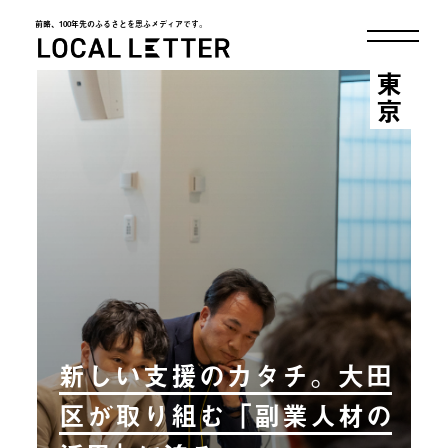
前略、100年先のふるさとを思ふメディアです。
LOCAL LETTER
東京
新しい支援のカタチ。大田
区が取り組む「副業人材の