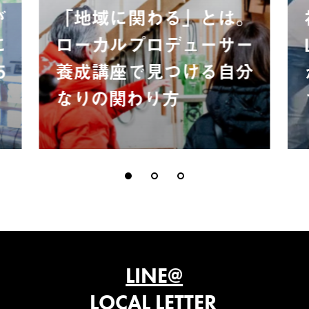
が
「地域に関わる」とは。
に
ローカルプロデューサー
5
養成講座で見つける自分
なりの関わり方
LINE@
LOCAL LETTER