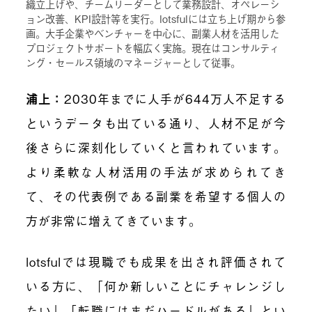
織立上げや、チームリーダーとして業務設計、オペレーシ
ョン改善、KPI設計等を実行。lotsfulには立ち上げ期から参
画。大手企業やベンチャーを中心に、副業人材を活用した
プロジェクトサポートを幅広く実施。現在はコンサルティ
ング・セールス領域のマネージャーとして従事。
浦上：
2030年までに人手が644万人不足する
というデータも出ている通り、人材不足が今
後さらに深刻化していくと言われています。
より柔軟な人材活用の手法が求められてき
て、その代表例である副業を希望する個人の
方が非常に増えてきています。
lotsfulでは現職でも成果を出され評価されて
いる方に、「何か新しいことにチャレンジし
たい」「転職にはまだハードルがある」とい