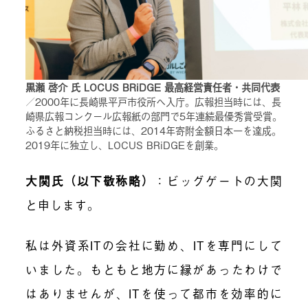
黒瀬 啓介 氏 LOCUS BRiDGE 最高経営責任者・共同代表
／2000年に長崎県平戸市役所へ入庁。広報担当時には、長
崎県広報コンクール広報紙の部門で5年連続最優秀賞受賞。
ふるさと納税担当時には、2014年寄附金額日本一を達成。
2019年に独立し、LOCUS BRiDGEを創業。
大関氏（以下敬称略）
：ビッグゲートの大関
と申します。
私は外資系ITの会社に勤め、ITを専門にして
いました。もともと地方に縁があったわけで
はありませんが、ITを使って都市を効率的に