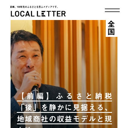
前略、100年先のふるさとを思ふメディアです。
LOCAL LETTER
全国
【前編】ふるさと納税
「後」を静かに見据える、
地域商社の収益モデルと現