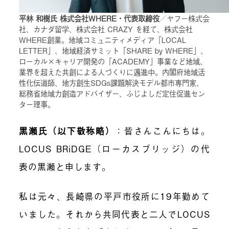
平林 和樹氏 株式会社WHERE・代表取締役
／ヤフー株式会
社、カナダ留学、株式会社 CRAZY を経て、株式会社
WHERE創業。地域コミュニティメディア「LOCAL
LETTER」、地域経済サミット「SHARE by WHERE」、
ローカル×キャリア開発の「ACADEMY」事業など地域、
業界を超えた共創による人づくりに邁進中。内閣府地域活
性化伝道師、地方創生SDGs課題解決モデル都市専門家、
総務省地域力創造アドバイザー、ふじよしだ定住促進セン
ター理事。
黒瀬氏（以下敬称略）
：皆さんこんにちは。
LOCUS BRiDGE（ローカスブリッジ）の代
表の黒瀬と申します。
私は元々、長崎県の平戸市役所に19年勤めて
いました。それから共同代表と二人でLOCUS