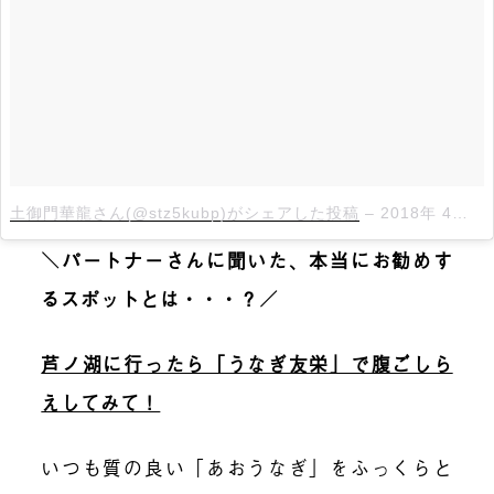
土御門華龍さん(@stz5kubp)がシェアした投稿
–
2018年 4月月2日午前4時00分PDT
＼パートナーさんに聞いた、本当にお勧めす
るスポットとは・・・？／
芦ノ湖に行ったら「うなぎ友栄」で腹ごしら
えしてみて！
いつも質の良い「あおうなぎ」をふっくらと