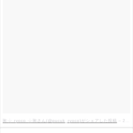
🌺𓇼 ryoco 𓇼🌺さん(@pucuk_ryoco)がシェアした投稿
–
2018年 4月月14日午後5時24分PDT