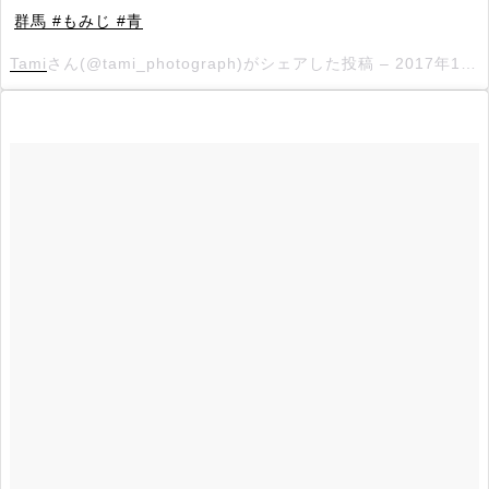
群馬 #もみじ #青
Tami
さん(@tami_photograph)がシェアした投稿 –
2017年11月月13日午後9時16分PST