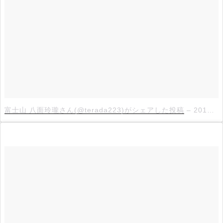
富士山 八面玲瓏さん(@terada223)がシェアした投稿
–
2018年 3月月29日午後12時21分PDT