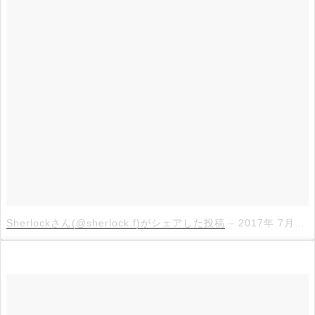
Sherlockさん(@sherlock.f)がシェアした投稿
–
2017年 7月月12日午前10時38分PDT