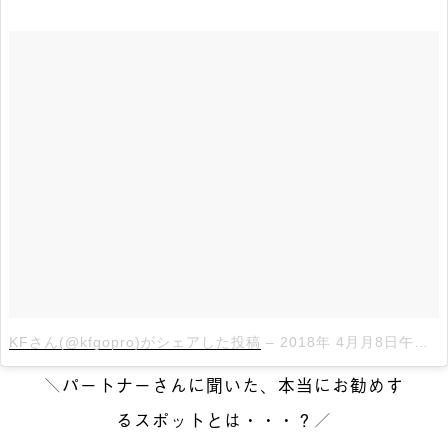
KFさん(@kfgopro)がシェアした投稿
–
2018年 4月月8日午後1時25分PDT
＼パートナーさんに聞いた、本当にお勧めす
るスポットとは・・・？／