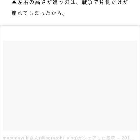
▲左右の高さが違うのは、戦争で片側だけが
崩れてしまったから。
masudayukiさん(@soratobi_vlog)がシェアした投稿
–
2018年 3月月3日午前7時31分PST