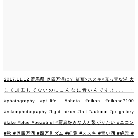
2017.11.12 群馬県 奥四万湖にて 紅葉×ススキ×真っ青な湖 大
して加工してないのにこんなに青いんですよ…。 ・
#photography #pt_life_ #photo #nikon #nikond7100
#nikonphotography #light_nikon #fall #autumn #jp_gallery
#lake #blue #beautiful #写真好きな人と繋がりたい #ニコン
#秋 #奥四万湖 #四万川ダム #紅葉 #ススキ #青い湖 #絶景 #