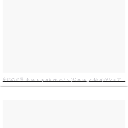
房総の絶景 Boso superb viewさん(@boso_zekkei)がシェアした投稿