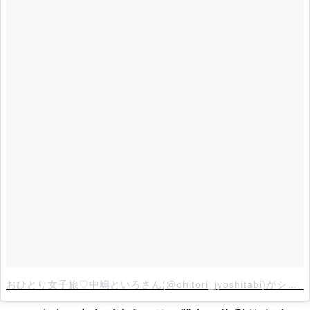
おひとり女子旅♡中嶋といろさん(@ohitori_jyoshitabi)がシェアした投稿