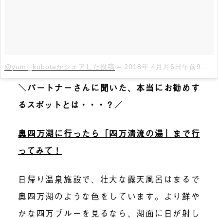
@yumi_kubotaがシェアした投稿
–
2018年 4月月6日午前9時21分PDT
＼パートナーさんに聞いた、本当にお勧めす
るスポットとは・・・？／
奥四万湖に行ったら「四万清流の湯」まで行
ってみて！
日帰り温泉施設で、壮大な露天風呂はまるで
奥四万湖のような色をしています。より鮮や
かな四万ブルーを見るなら、湖面に日が射し