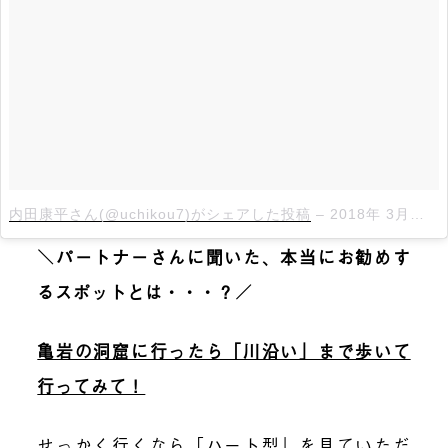
内田康平さん(@uchikou7)がシェアした投稿
–
2018年 3月月28日午前1時52分PDT
＼パートナーさんに聞いた、本当にお勧めす
るスポットとは・・・？／
亀岩の洞窟に行ったら「川沿い」まで歩いて
行ってみて！
せっかく行くなら「ハート型」を見ていただ