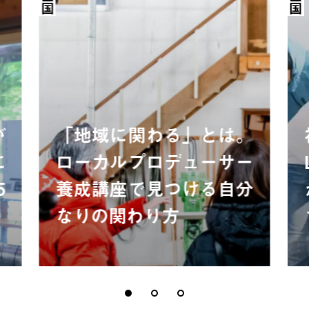
全国
全国
が
「地域に関わる」とは。
に
ローカルプロデューサー
5
養成講座で見つける自分
なりの関わり方