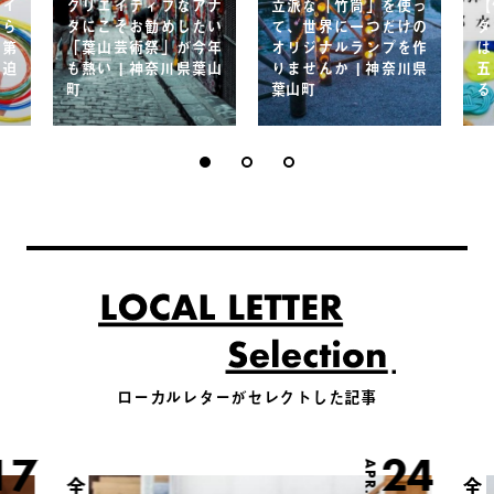
エイ
クリエイティブなアナ
立派な「竹筒」を使っ
【
から
タにこそお勧めしたい
て、世界に一つだけの
タ
！第
「葉山芸術祭」が今年
オリジナルランプを作
は
り迫
も熱い | 神奈川県葉山
りませんか | 神奈川県
五
町
葉山町
る
ローカルレターがセレクトした記事
17
24
APR.