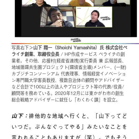
写真右下＞
山下 翔一（Shoichi Yamashita）氏 株式会社ペ
ライチ創業、取締役会長
/ HP作成サービス ペライチの創
業者。その他、応援村(経産省連携)実行委員 兼 広報部長、
地域循環共生圏プロジェクト(環境省主導)メンバー、(一財)
カブジチコンソーシアム 代表理事、情報経営イノベーショ
ン専門職大学客員教授、複数自治体の顧問やアドバイザー
など合計で100以上の法人やプロジェクト等の代表/役員/
顧問等を務めている。2020年12月には東かがわ市の創生
総合戦略アドバイザーに就任し「わくわく課」を設立。
山下：
排他的な地域へ行くと、「山下ってど
いつだ。ぶんなぐってやる」みたいなことを
言われることもありますが（笑）。でもそう