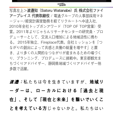
写真左上＞
渡邉知（Satoru Watanabe）氏 株式会社ファイ
アープレイス 代表取締役
/ 電通グループの人事部採用マネ
ージャー/経営計画室勤務を経てリクルートへ中途入社、
2010年全社トップガンアワード（TOP OF TOP営業）受
賞。2011年よりじゃらんリサーチセンターの研究員・プロ
デューサーとして、交流人口増加による地域活性に携わ
る。 2015年独立、Fireplace代表。自社ミッションを「つ
ながりの創出によって共感と共働の総量を増やす」と置
き、より多くの人間的なつながりが産まれるための場づく
り、プランニング、プロデュースに挑戦中。東京都観光ま
ちづくりアドバイザー、静岡県地域づくりアドバイザー他
多数で活躍。
渡邉：
私たちは今を生きていますが、
地域リ
ーダーは、ローカルにおける「過去と現
在」、そして「現在と未来」を繋いでいくこ
とを考えている方
じゃないかと。私たちはい