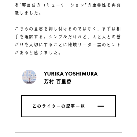
る“非言語のコミュニケーション”の重要性を再認
識しました。
こちらの意志を押し付けるのではなく、まずは相
手を理解する。シンプルだけれど、人と人との繋
がりを大切にすることに地域リーダー論のヒント
があると感じました。
YURIKA YOSHIMURA
芳村 百里香
このライターの記事一覧
このライターの記事一覧