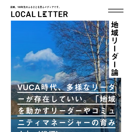
前略、100年先のふるさとを思ふメディアです。
LOCAL LETTER
地域リーダー論
VUCA時代、多様なリーダ
ーが存在していい。「地域
を動かすリーダーやコミュ
ニティマネージャーの育み