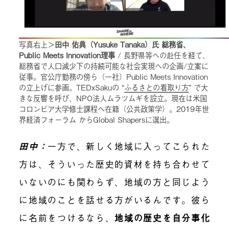
写真右上＞
田中 佑典（Yusuke Tanaka）氏 総務省、
Public Meets Innovation理事
/ 長野県等への赴任を経て、
総務省で人口減少下の持続可能な社会実現への企画/立案に
従事。官公庁勤務の傍ら（一社）Public Meets Innovation
の立上げに参画。TEDxSakuの “
ふるさとの看取り方
” で大
きな反響を呼び、NPO法人ムラツムギを設立。現在は米国
コロンビア大学修士課程へ在籍（公共政策学）。2019年世
界経済フォーラム からGlobal Shapersに選出。
田中：
一方で、新しく地域に入ってこられた
方は、そういった歴史的資材を持ち合わせて
いないのにも関わらず、地域の方と同じよう
に地域のことを話せる方がいるんです。彼ら
に名前をつけるなら、
地域の歴史を自分事化