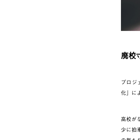
廃校
プロジ
化」に
高校が
少に拍
の新た