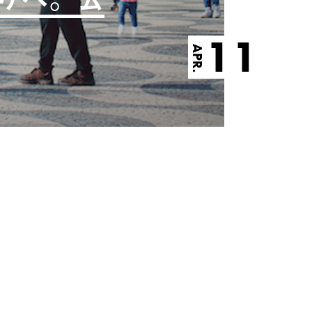
11
APR.