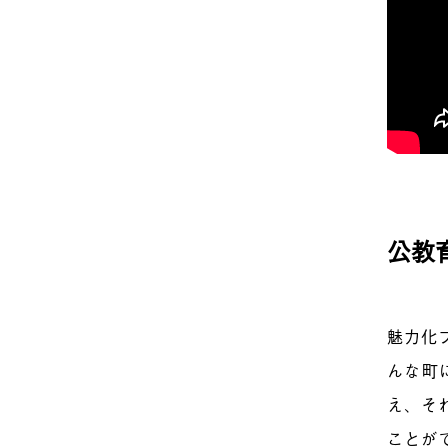
公教
魅力化
んな町
え、そ
ことが