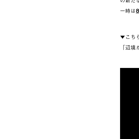
一時は
▼こち
「辺境