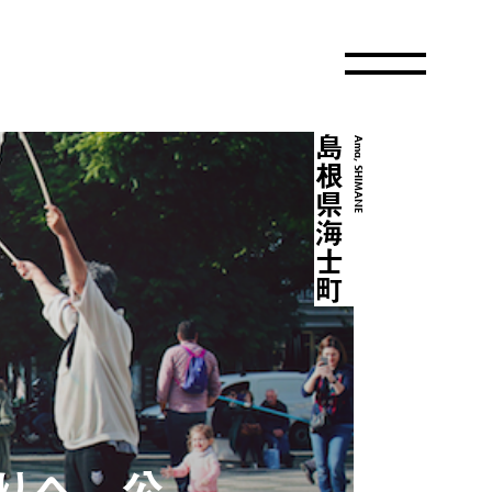
島根県海士町
Ama, SHIMANE
りへ。公