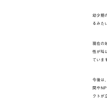
幼少期
るみた
現在の
性が叫
ていま
今後は
間やN
クトが