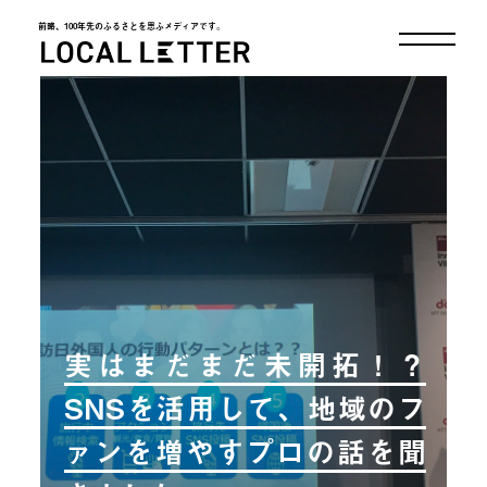
前略、100年先のふるさとを思ふメディアです。
LOCAL LETTER
実はまだまだ未開拓！？
SNSを活用して、地域のフ
ァンを増やすプロの話を聞