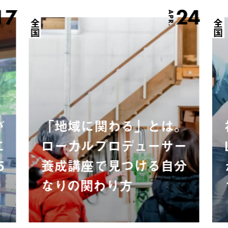
17
24
APR.
全国
全国
が
「地域に関わる」とは。
に
ローカルプロデューサー
5
養成講座で見つける自分
なりの関わり方