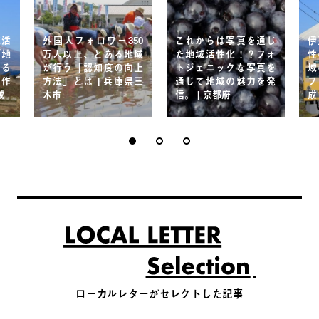
域活
外国人フォロワー350
これからは写真を通じ
伊
「地
万人以上、とある地域
た地域活性化！？フォ
性
する
が行う「認知度の向上
トジェニックな写真を
域
を作
方法」とは | 兵庫県三
通じて地域の魅力を発
フ
域
木市
信。 | 京都府
成
ローカルレターがセレクトした記事