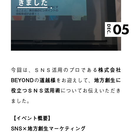
きました
05
DEC.
今回は、ＳＮＳ活用のプロである
株式会社
BEYOND
の
道越様
をお迎えして、
地方創生に
役立つＳＮＳ活用術
についてお伝えいただき
ました。
【イベント概要】
SNS×地方創生マーケティング