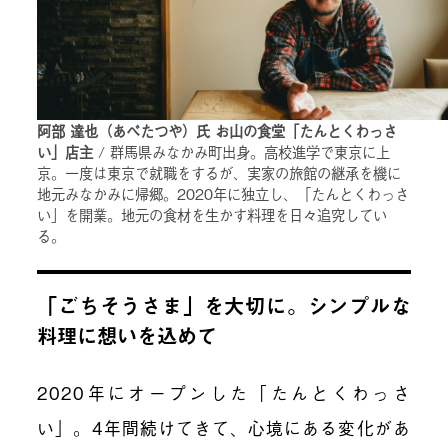
阿部 達也（あべたつや）氏 お山の食堂「たんとくわっさ
い」店主
/ 群馬県みなかみ町出身。高校進学で東京に上
京。一度は東京で就職をするが、実家の旅館の継承を機に
地元みなかみに帰郷。2020年に独立し、「たんとくわっさ
い」を開業。地元の食材を生かす料理を日々追究してい
る。
「ごちそうさま」を大切に。シンプルな
料理に想いを込めて
2020年にオープンした「たんとくわっさ
い」。4年間続けてきて、心境にある変化があ