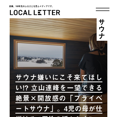
前略、100年先のふるさとを思ふメディアです。
LOCAL LETTER
サウナ
サウナ嫌いにこそ来てほし
い!? 立山連峰を一望できる
絶景×開放感の「プライベ
ートサウナ」。4児の母が仕