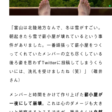
「富山は北陸地方なんで、冬は雪がすごい。
朝起きたら雪で薪小屋が壊れているという事
件がありました。一番頑張って薪小屋をつく
ってくれていたメンバーの立ち尽くしている
後ろ姿を思わずTwitterに投稿してしまうくら
いには、洗礼を受けましたね（笑）」（碓井
さん）
メンバーと時間をかけて作り上げた
薪小屋が
一夜にして崩壊
。
これは心のダメージも大き
いと推察するところですが、碓井さんは
自然