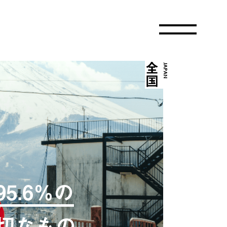
全国
JAPAN
5.6％の
切なもの