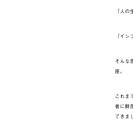
『人の
『イン
そんな
座。
これま
者に鮮
てきま