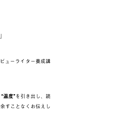
い
』
ンタビューライター養成講
と
“温度”
を引き出し、読
を余すことなくお伝えし