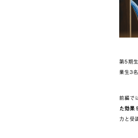
第5期
業生3
前編で
た効果
力と受