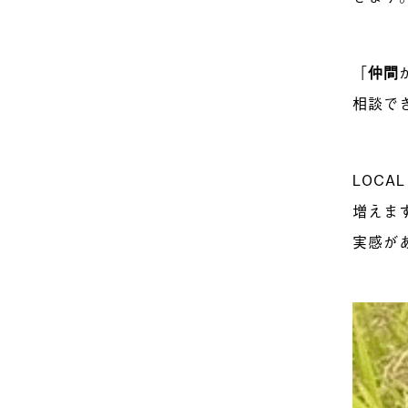
「
仲間
相談で
LOCA
増えま
実感が