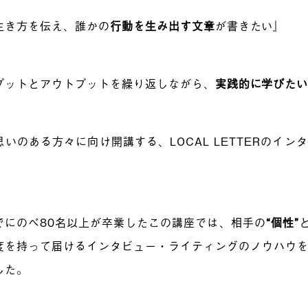
生き方を伝え、誰かの
行動を生み出す文章
が書きたい』
プットとアウトプットを繰り返しながら、
実践的に学びた
思いのある方々に向け開講する、LOCAL LETTERのイ
でにのべ80名以上が卒業したこの講座では、相手の
“個性”
度を持って届けるインタビュー・ライティングのノウハウ
した。