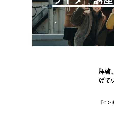
拝啓
げて
『
イン