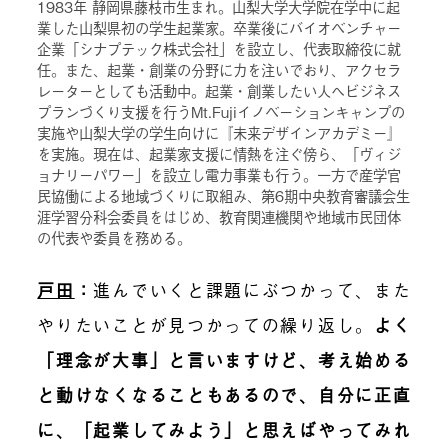
1983年 静岡県藤枝市生まれ。山梨大学大学院在学中に起
業した山梨県初の学生起業家。卒業後にバイオベンチャー
企業「シナプテック株式会社」を設立し、代表取締役に就
任。また、起業・創業の分野に力を注いでおり、アクセラ
レーターとしても活動中。起業・創業したい人へビジネス
プランづくり支援を行うMt.Fujiイノベーションキャンプの
実施や山梨大学の学生向けに『未来デザインアカデミー』
を実施。現在は、起業家支援に情熱を注ぐ傍ら、「ヴィジ
ョナリーパワー」を設立し電力事業も行う。一方で産学官
民協働による地域づくりに取組み、第6期中央教育審議会生
涯学習分科会委員をはじめ、教育関連機関や地域市民団体
の代表や委員を務める。
戸田
：
進んでいくと課題にぶつかって、また
やりたいことが見つかっての繰り返し。
よく
「理念が大事」と言いますけど、考え始める
と動けなくなることもあるので、自分に正直
に、「起業してみよう」と思えばやってみれ