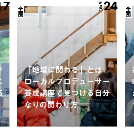
17
24
APR.
全国
全国
が
「地域に関わる」とは。
に
ローカルプロデューサー
5
養成講座で見つける自分
なりの関わり方