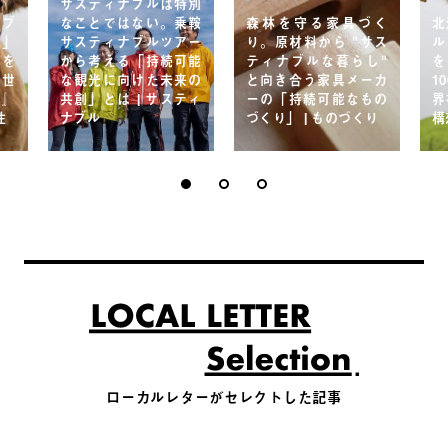
サスティナブルは特別
ナブ
なことではない。乗鞍
森林を守る家具づく
北
場」
サスティナブルツアー
り。原材料から "サス
ル
ンを
から考える「持続可能
ティナブルな暮らし"
を
、世
な観光に向けた未来の
と向き合う家具メーカ
1
ン』
共創」とは | サスティ
ーの「持続可能なもの
界
性
ナブル
づくり」 | ものづくり
構
ローカルレターがセレクトした記事