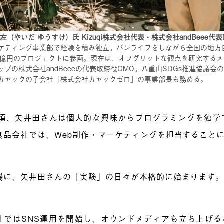
左（やいだ ゆうすけ）氏 Kizuqi株式会社代表・株式会社andBee
ケティング事業部で経験を積み独立。バンライフをしながら全国の地方
0億円のプロジェクトに参画。現在は、オフグリットな観点を研究するメディア「
ップの株式会社andBeeeの代表取締役CMO。八重山SDGs推進協議
カヤックの子会社「株式会社カヤックゼロ」の事業部長も務める。
の頃、矢井田さんは個人的な興味からプログラミングを独学
食品会社では、Web制作・マーケティングを担当すること
機に、矢井田さんの「実験」の日々が本格的に始まります
社ではSNS運用を開始し、オウンドメディアも立ち上げる