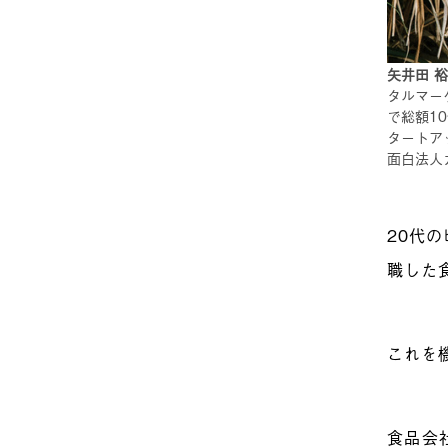
矢井田 裕
タルマー
で総額1
タートア
面白法人
20代
職した
これを
食品会