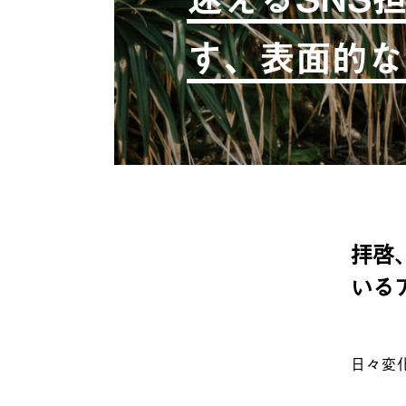
す、表面的な
拝啓
いる
日々変