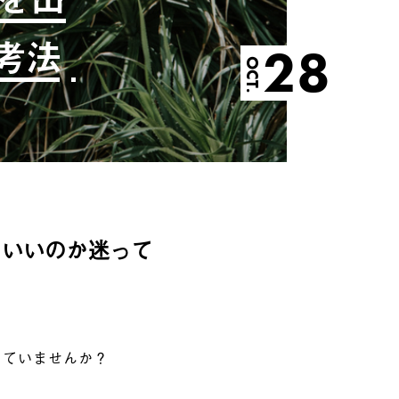
考法
28
OCT.
らいいのか迷って
っていませんか？