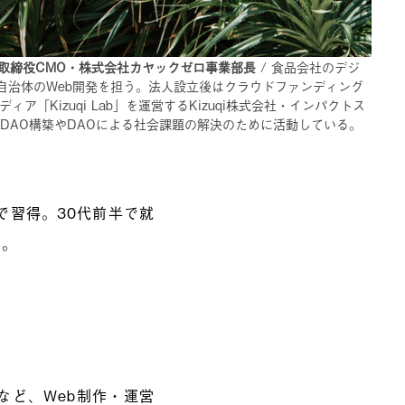
e代表取締役CMO・株式会社カヤックゼロ事業部長
/ 食品会社のデジ
自治体のWeb開発を担う。法人設立後はクラウドファンディング
Kizuqi Lab」を運営するKizuqi株式会社・インパクトス
会のDAO構築やDAOによる社会課題の解決のために活動している。
で習得。30代前半で就
に。
。
など、Web制作・運営