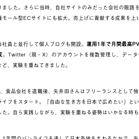
りました。さらに当時、自社サイトのみだった会社の販路をA
種モール型ECサイトにも拡大。売上げに貢献する成果を上
会社員と並行して個人ブログも開設。
運用1年で月間最高PV
成
。
Twitter（現・X）のアカウントを複数管理し、デー
など、実験を重ねてきました。
9年、食品会社を退職後、矢井田さんはフリーランスとして
ライフをスタート。「自由な生き方を日本で広めたい」と
した。自ら実践しながら、実験を重ねる姿勢はいかなる時
、1年間のバンライフを通して日本各地をまわるなかで、