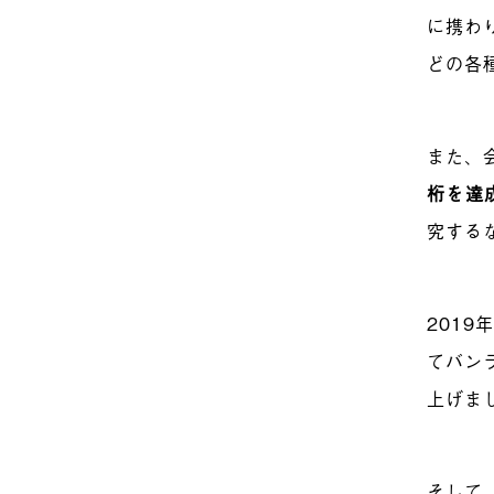
に携わ
どの各
また、
桁を達
究する
201
てバン
上げま
そして