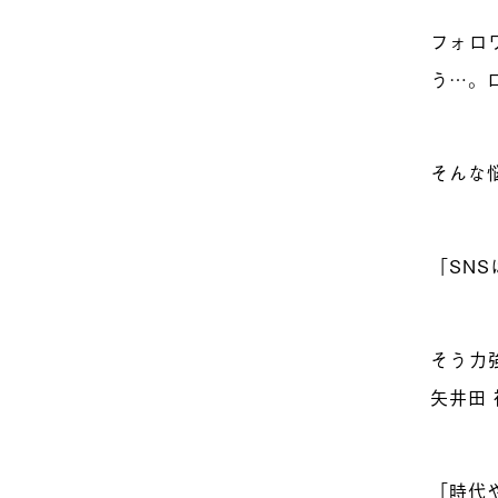
フォロ
う…。
そんな
「SN
そう力
矢井田
「時代