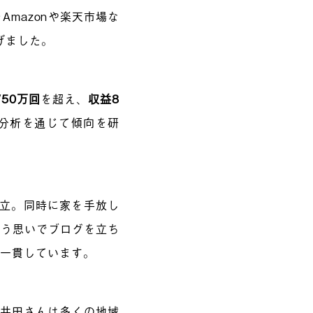
mazonや楽天市場な
げました。
50万回
を超え、
収益8
タ分析を通じて傾向を研
独立。同時に家を手放し
いう思いでブログを立ち
も一貫しています。
矢井田さんは多くの地域