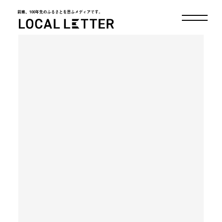
前略、100年先のふるさとを思ふメディアです。
LOCAL LETTER