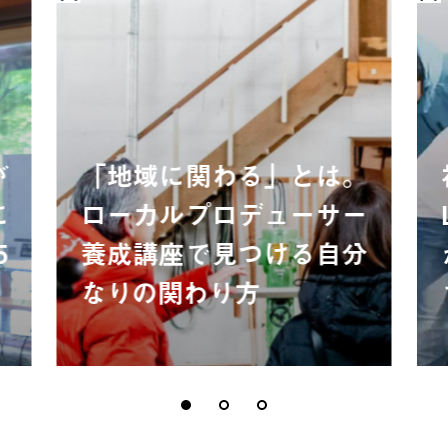
が
「地域に関わる」とは。
に
ローカルプロデューサー
5
養成講座で見つける自分
なりの関わり方