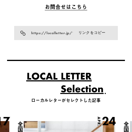
お問合せはこちら
https://localletter.jp/?p=4850
リンクをコピー
ローカルレターがセレクトした記事
17
24
APR.
全国
全国