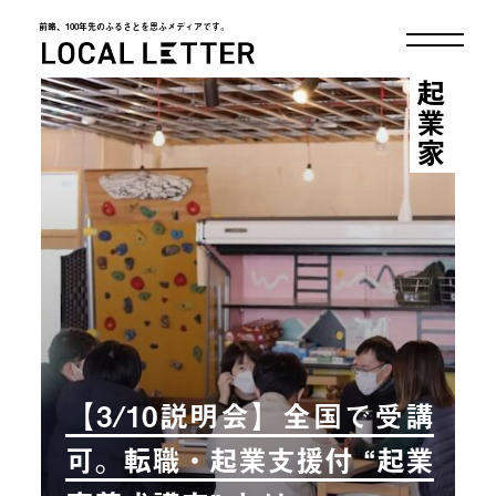
前略、100年先のふるさとを思ふメディアです。
LOCAL LETTER
起業家
【3/10説明会】全国で受講
可。転職・起業支援付 “起業