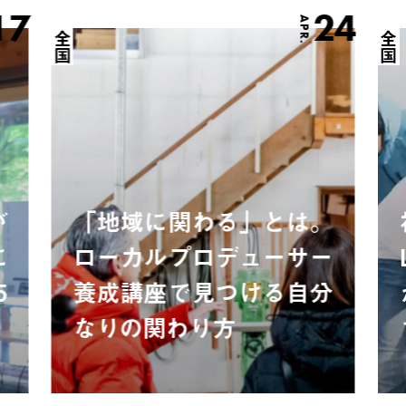
17
24
APR.
全国
全国
が
「地域に関わる」とは。
に
ローカルプロデューサー
5
養成講座で見つける自分
なりの関わり方