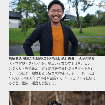
島征史氏 株式会社MAKOTO WILL 執行役員
/ 地域の飲食
店・学習塾・アパレル等、幅広い企業の立上げを、ビジョ
ンづくり・戦略策定・資金調達等の分野からサポートを行
う。そのほか、地域おこし協力隊の採用サポートや、人口
1.4万人の町に6年で19社が創業するプロジェクトを仕掛け
るなど、幅広い活動を実施する。