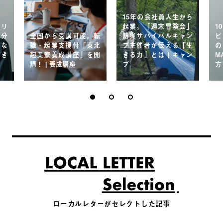
15年の会社員人生から
ィリ
起業。「週末冒険会」
1
自分
全国から受講可能。転
防災サバイバルキャン
ピ
」な
職・起業支援付「東北
プ主催者が伝える「生
の
生き
起業家養成講座」を開
きる力」とは | キャン
M
講！ | 養成講座
プ
方
ローカルレターがセレクトした記事