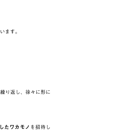
ています。
を繰り返し、徐々に形に
したワカモノ
を招待し