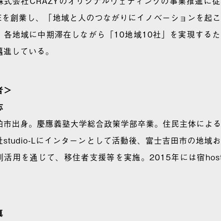
株式会社CRAZYのオリジナルウェディングの
事業推進に従
REを創業し、「地域と人のつながりにイノベーションを起
、各地域に中期滞在しながら「10地域10社」を実現する
邁進している。
者＞
志
柏市出身。慶應義塾大学総合政策学部卒業。住民主体によ
社studio-Lにインターンとして活動後、富士吉田市の地
活用を通じて、移住者支援等を実施。2015年には宿hostel&
真