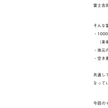
富士吉
そんな
・10
（来場
・地元
・空き家
共通し
なって
今回の