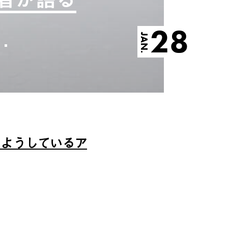
28
JAN.
しようしているア
、