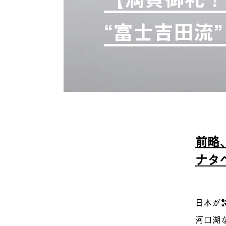
“富士吉田流
前略
ナタ
日本が
河口湖