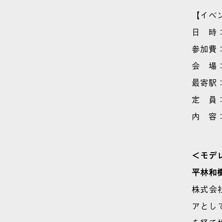
【イベ
日 時：
参加費
会 場：
最寄駅
定 員
内 容
＜モデ
平林和
株式会
アとし