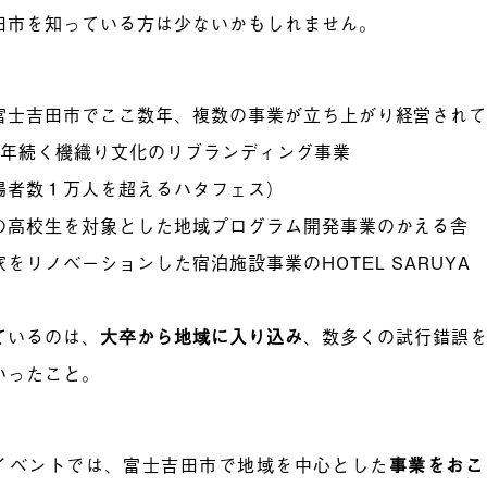
田市を知っている方は少ないかもしれません。
富士吉田市でここ数年、複数の事業が立ち上がり経営され
00年続く機織り文化のリブランディング事業
者数１万人を超えるハタフェス）
の高校生を対象とした地域プログラム開発事業のかえる舎
をリノベーションした宿泊施設事業のHOTEL SARUYA
ているのは、
大卒から地域に入り込み
、数多くの試行錯誤
いったこと。
イベントでは、富士吉田市で地域を中心とした
事業をおこ