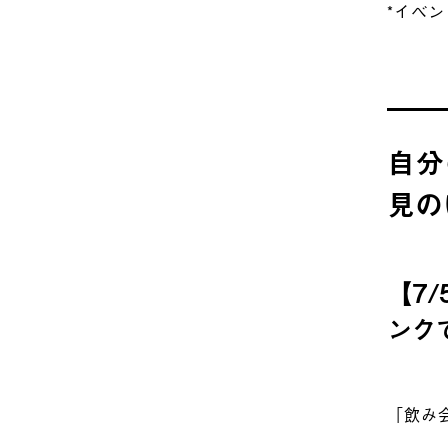
*イベ
自分
見の
【7
ンク
「飲み