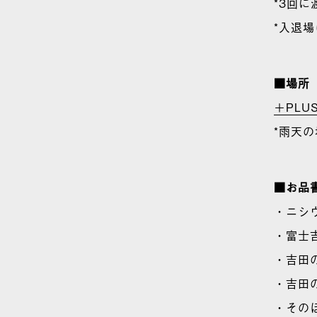
*3回
*入退
■場所
＋PLU
*雨天
■お品
・ニシ
・富士
・吉田
・吉田
・その