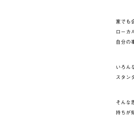
家でも
ローカ
自分の
いろん
スタン
そんな
持ちが