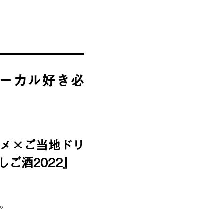
ローカル好き必
ルメ×ご当地ドリ
ご酒2022』
ト。