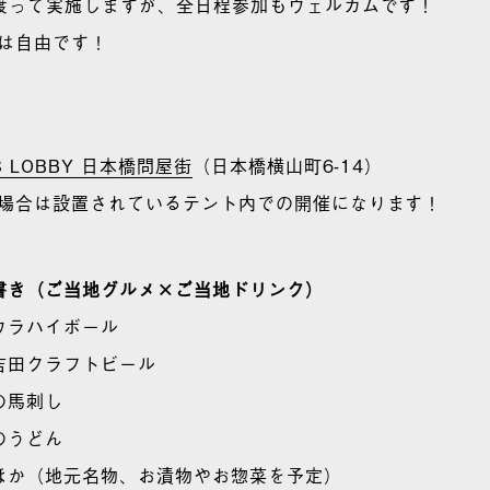
に渡って実施しますが、全日程参加もウェルカムです！
場は自由です！
S LOBBY 日本橋問屋街
（日本橋横山町6-14）
の場合は設置されているテント内での開催になります！
書き（ご当地グルメ×ご当地ドリンク）
ウラハイボール
吉田クラフトビール
の馬刺し
のうどん
ほか（地元名物、お漬物やお惣菜を予定）