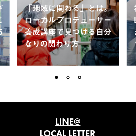
が
「地域に関わる」とは。
に
ローカルプロデューサー
5
養成講座で見つける自分
なりの関わり方
LINE@
LOCAL LETTER