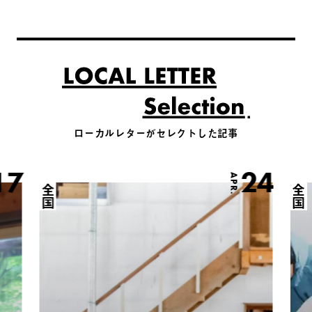
ローカルレターがセレクトした記事
17
24
APR.
全国
全国