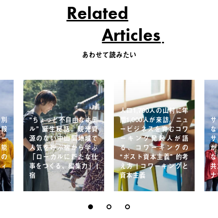
Related
Articles
あわせて読みたい
人口1,700人の山村に年
特別
“ちょっと不自由なホテ
間1,000人が来訪。ニュ
サ
乗鞍
ル” 誕生秘話。観光資
ービジネスを育むコワ
な
アー
源のない中山間地域で
ーキング発起人が語
サ
可能
人気を呼ぶ宿から学ぶ
る、コワーキングの
か
来の
「ローカルに新たな仕
“ポスト資本主義” 的考
な
ティ
事をつくる、編集力」 |
え方 | コワーキングと
共
宿
資本主義
ナ