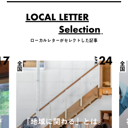
ローカルレターがセレクトした記事
17
24
APR.
全国
全国
が
「地域に関わる」とは。