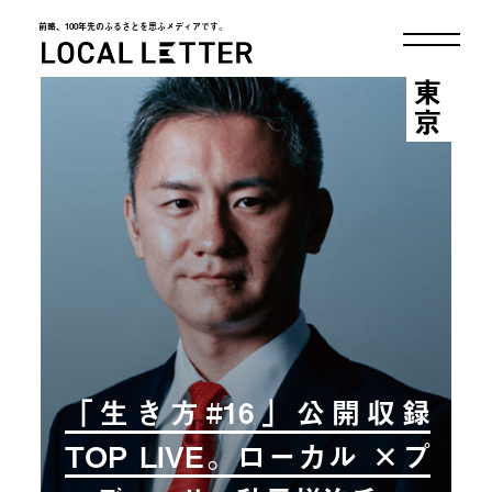
前略、100年先のふるさとを思ふメディアです。
LOCAL LETTER
東京
「生き方#16」公開収録
TOP LIVE。ローカル ×プ