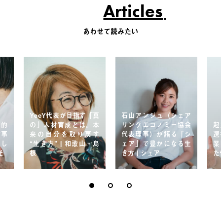
Articles
あわせて読みたい
YeeY代表が目指す「真
石山アンジュ（シェア
実的
の」人材育成とは。本
リングエコノミー協会
起
ド事
来の自分を取り戻す
代表理事）が語る「シ
選
達し
“生き方” | 和歌山・島
ェア」で豊かになる生
業
光
根
き方 | シェア
た