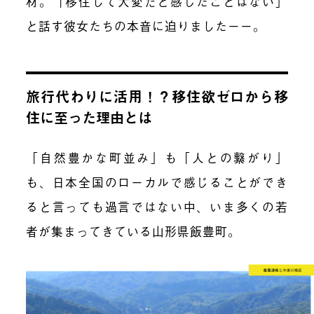
材。「移住して大変だと感じたことはない」
と話す彼女たちの本音に迫りましたーー。
旅行
代
わり
に活用！？移住欲ゼロから移
住に至った理由とは
「自然豊かな町並み」も「人との繋がり」
も、日本全国のローカルで感じることができ
ると言っても過言ではない中、いま多くの若
者が集まってきている山形県飯豊町。