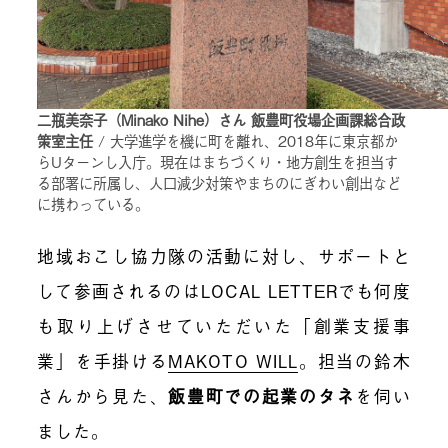
二瓶美奈子（Minako Nihe）さん 飯豊町役場企画課総合政
策室主任
/ 大学進学を機に町を離れ、2018年に東京都か
らUターンし入庁。現在はまちづくり・地方創生を担当す
る部署に所属し、人口減少対策やまちのにぎわい創出など
に携わっている。
地域おこし協力隊の活動に対し、サポートと
して参画されるのはLOCAL LETTERでも何度
も取り上げさせていただいた「創業支援事
業」を手掛ける
MAKOTO WILL
。担当の鈴木
さんから見た、
飯豊町での起業のタネ
を伺い
ました。