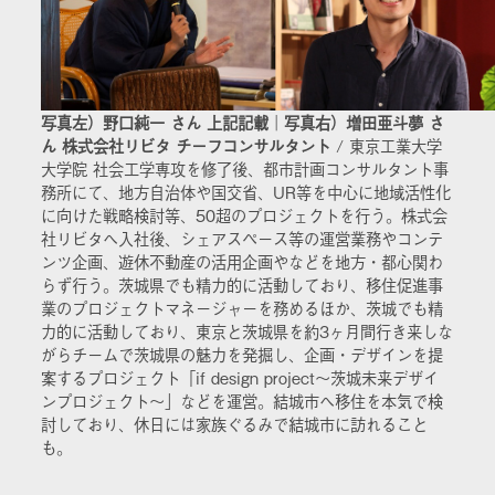
写真左）野口純一 さん 上記記載
｜
写真右）増田亜斗夢 さ
ん 株式会社リビタ チーフコンサルタント
/ 東京工業大学
大学院 社会工学専攻を修了後、都市計画コンサルタント事
務所にて、地方自治体や国交省、UR等を中心に地域活性化
に向けた戦略検討等、50超のプロジェクトを行う。株式会
社リビタへ入社後、シェアスペース等の運営業務やコンテ
ンツ企画、遊休不動産の活用企画やなどを地方・都心関わ
らず行う。茨城県でも精力的に活動しており、移住促進事
業のプロジェクトマネージャーを務めるほか、茨城でも精
力的に活動しており、東京と茨城県を約3ヶ月間行き来しな
がらチームで茨城県の魅力を発掘し、企画・デザインを提
案するプロジェクト「if design project～茨城未来デザイ
ンプロジェクト～」などを運営。結城市へ移住を本気で検
討しており、休日には家族ぐるみで結城市に訪れること
も。