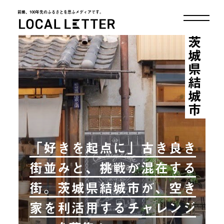
前略、100年先のふるさとを思ふメディアです。
LOCAL LETTER
茨城県結城市
「好きを起点に」古き良き
街並みと、挑戦が混在する
街。茨城県結城市が、空き
家を利活用するチャレンジ