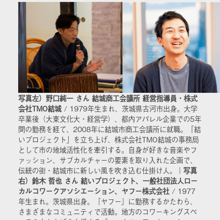
写真左）野口純一 さん 結城商工会議所 経営指導員・株式
会社TMO結城
/ 1979年生まれ、茨城県古河市出身。大学
卒業後（大東文化大・経営学）、都内アパレル企業での5年
間の勤務を経て、2008年に結城市商工会議所に就職。「結
いプロジェクト」を立ち上げ、株式会社TMO結城の事務局
として市の地域活性化を牽引する。自身が好きな音楽やフ
ァッション、サブカルチャーの要素を取り入れた企画で、
伝統の街・結城市に新しい風を吹き込む仕掛け人。｜
写真
右）鈴木 哲也 さん 結いプロジェクト、一般社団法人ロー
カルコワークアソシエーション、ヤフー株式会社
/ 1977
年生まれ。茨城県出身。『ヤフー』に勤務するかたわら、
さまざまなコミュニティで活動。地方のコワーキングスペ