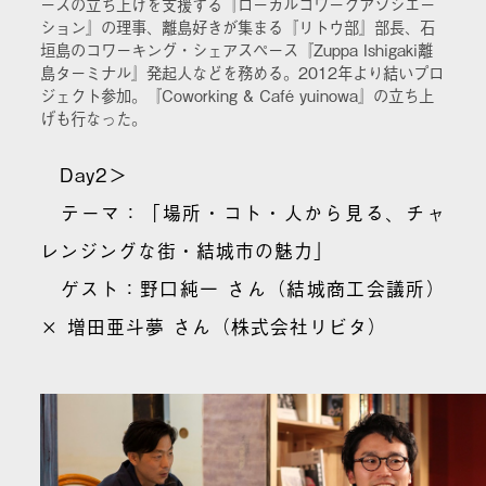
ースの立ち上げを支援する『ローカルコワークアソシエー
ション』の理事、離島好きが集まる『リトウ部』部長、石
垣島のコワーキング・シェアスペース『Zuppa Ishigaki離
島ターミナル』発起人などを務める。2012年より結いプロ
ジェクト参加。『Coworking & Café yuinowa』の立ち上
げも行なった。
Day2＞
テーマ：「場所・コト・人から見る、チャ
レンジングな街・結城市の魅力」
ゲスト：野口純一 さん（結城商工会議所）
× 増田亜斗夢 さん（株式会社リビタ）