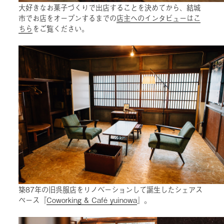
大好きなお菓子づくりで出店することを決めてから、結城
市でお店をオープンするまでの
店主へのインタビューはこ
ちら
をご覧ください。
築87年の旧呉服店をリノベーションして誕生したシェアス
ペース『
Coworking & Café yuinowa
』。