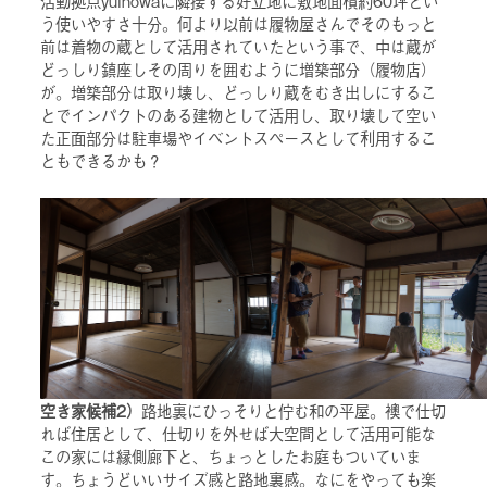
活動拠点yuinowaに隣接する好立地に敷地面積約60坪とい
う使いやすさ十分。何より以前は履物屋さんでそのもっと
前は着物の蔵として活用されていたという事で、中は蔵が
どっしり鎮座しその周りを囲むように増築部分（履物店）
が。増築部分は取り壊し、どっしり蔵をむき出しにするこ
とでインパクトのある建物として活用し、取り壊して空い
た正面部分は駐車場やイベントスペースとして利用するこ
ともできるかも？
空き家候補2）
路地裏にひっそりと佇む和の平屋。襖で仕切
れば住居として、仕切りを外せば大空間として活用可能な
この家には縁側廊下と、ちょっとしたお庭もついていま
す。ちょうどいいサイズ感と路地裏感。なにをやっても楽