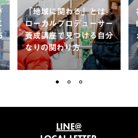
が
「地域に関わる」とは。
に
ローカルプロデューサー
5
養成講座で見つける自分
なりの関わり方
LINE@