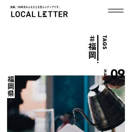
前略、100年先のふるさとを思ふメディアです。
LOCAL LETTER
＃
TAGS
福岡
09
MAY.
福岡県