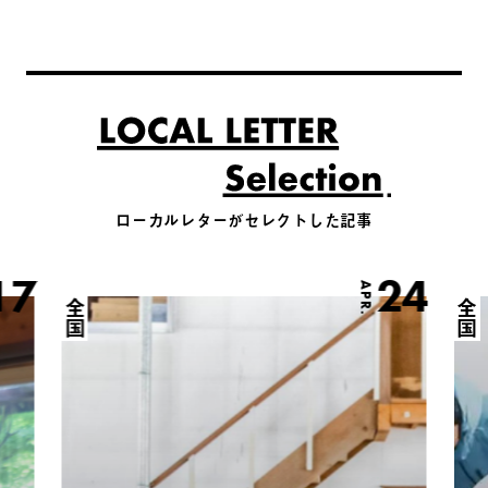
ローカルレターがセレクトした記事
17
24
APR.
全国
全国