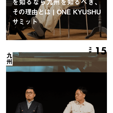
を知るなら九州を知るべき、
その理由とは | ONE KYUSHU
サミット
15
FEB.
九州