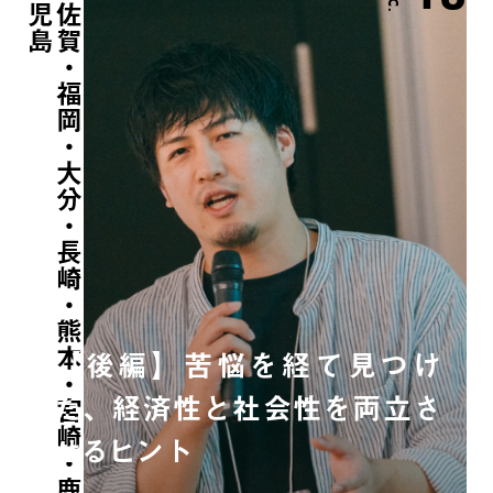
島
佐
賀
・
福
岡
・
大
分
・
長
崎
・
熊
本
・
宮
崎
・
鹿
児
【後編】苦悩を経て見つけ
た、経済性と社会性を両立さ
せるヒント