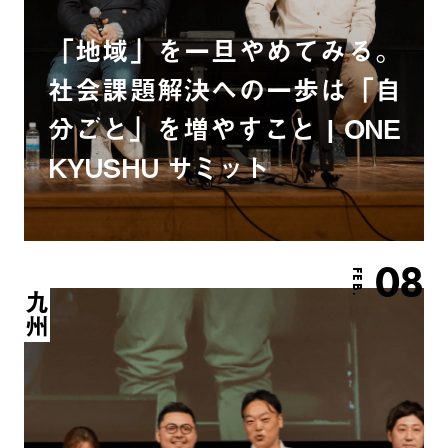
「地域」を一旦やめてみる。
社会課題解決への一歩は「自
分ごと」を増やすこと | ONE
KYUSHU サミット
08
FEB.
九州