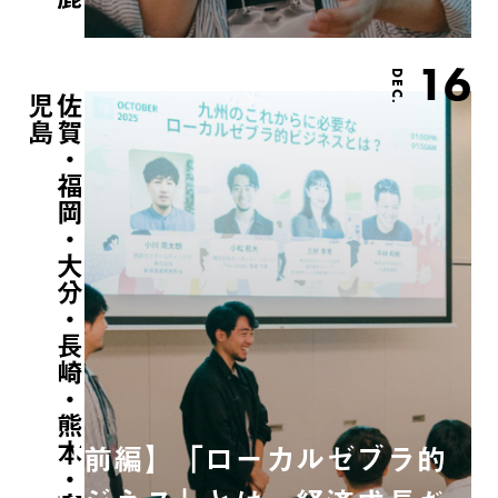
16
DEC.
島
佐
賀
・
福
岡
・
大
分
・
長
崎
・
熊
本
・
宮
崎
・
鹿
児
【前編】「ローカルゼブラ的