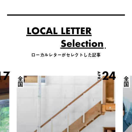
ローカルレターがセレクトした記事
17
24
APR.
全国
全国