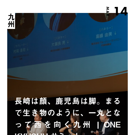
14
MAR.
九州
長崎は顔、鹿児島は脚。まる
で生き物のように、一丸とな
って西を向く九州 | ONE