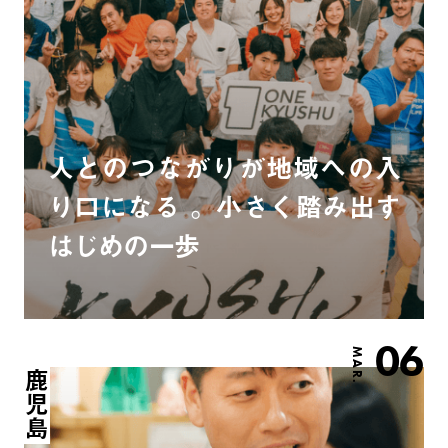
人とのつながりが地域への入
り口になる 。小さく踏み出す
はじめの一歩
06
MAR.
鹿児島