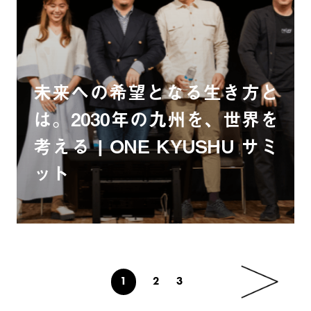
未来への希望となる生き方と
は。2030年の九州を、世界を
考える | ONE KYUSHU サミ
ット
1
2
3