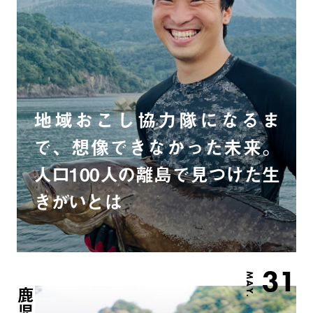
地域おこし協力隊になるま
で、想像できなかった未来。
人口100人の離島で見つけた生
きがいとは
31
MAY.
鹿児島