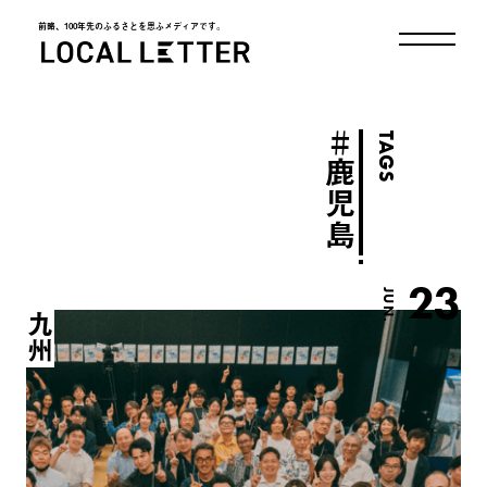
前略、100年先のふるさとを思ふメディアです。
LOCAL LETTER
＃
TAGS
鹿児島
23
JUN.
九州