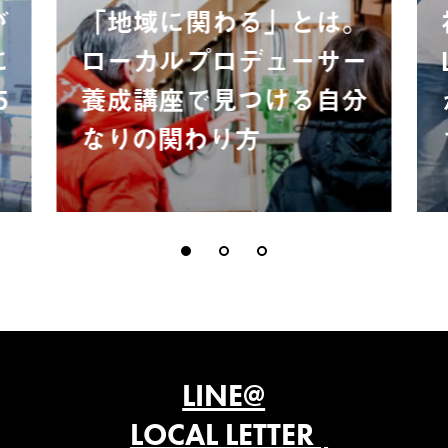
が
「地域に関わる」とは。
に
ローカルプロデューサー
5
養成講座で見つける自分
なりの関わり方
LINE@
LOCAL LETTER