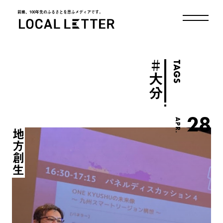
前略、100年先のふるさとを思ふメディアです。
LOCAL LETTER
＃
TAGS
大分
28
APR.
地方創生