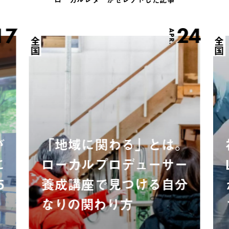
17
24
APR.
全国
全国
が
「地域に関わる」とは。
に
ローカルプロデューサー
5
養成講座で見つける自分
なりの関わり方