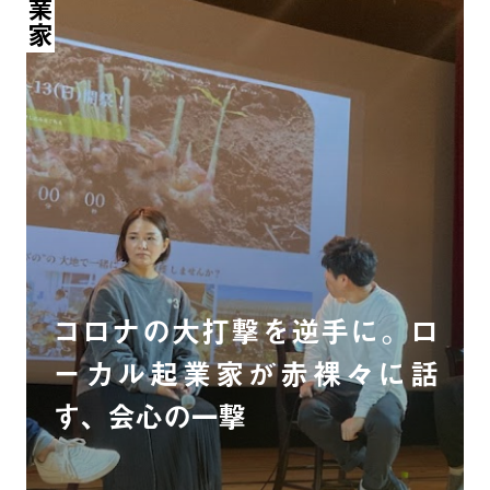
起業家
コロナの大打撃を逆手に。ロ
ーカル起業家が赤裸々に話
す、会心の一撃