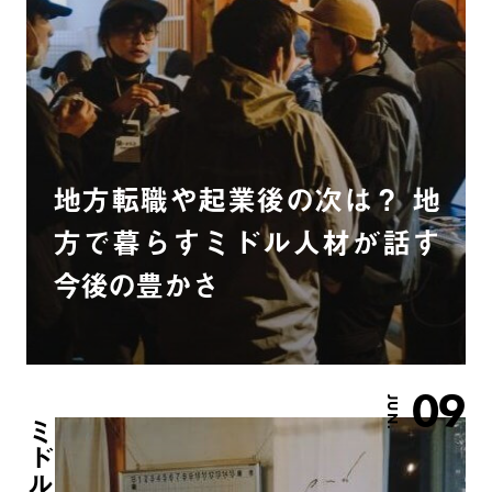
地方転職や起業後の次は？ 地
方で暮らすミドル人材が話す
今後の豊かさ
09
JUN.
ミドル人材