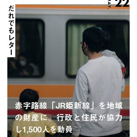
22
MAY.
だれでもレター
赤字路線「JR姫新線」を地域
の財産に。行政と住民が協力
し1,500人を動員