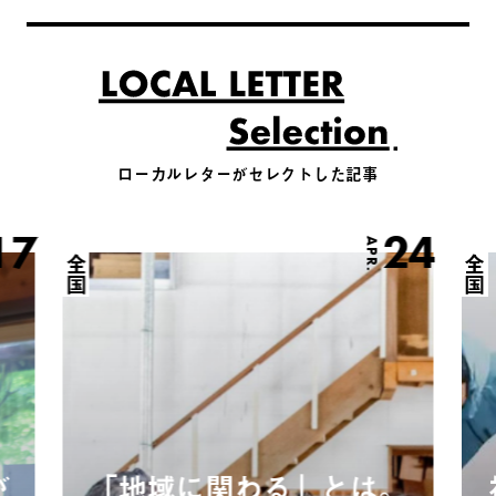
ローカルレターがセレクトした記事
17
24
APR.
全国
全国
が
「地域に関わる」とは。