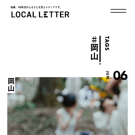
前略、100年先のふるさとを思ふメディアです。
LOCAL LETTER
＃
TAGS
岡山
06
JUN.
岡山