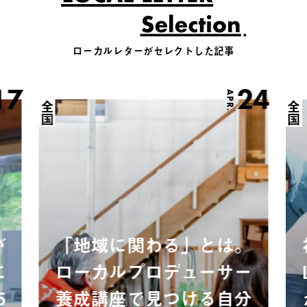
ローカルレターがセレクトした記事
17
24
APR.
全国
全国
が
「地域に関わる」とは。
に
ローカルプロデューサー
5
養成講座で見つける自分