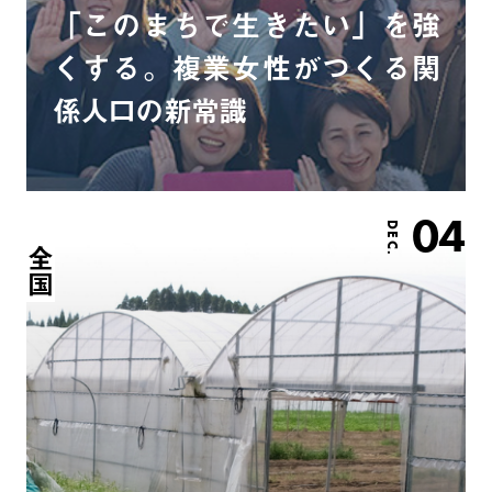
「このまちで生きたい」を強
くする。複業女性がつくる関
係人口の新常識
04
DEC.
全国