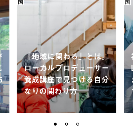
が
「地域に関わる」とは。
に
ローカルプロデューサー
5
養成講座で見つける自分
なりの関わり方