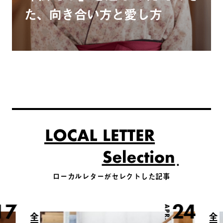
た、向き合い方と愛し方
ローカルレターがセレクトした記事
17
24
APR.
全国
全国