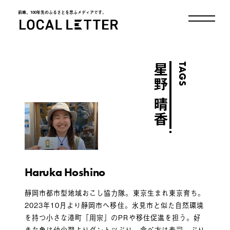
前略、100年先のふるさとを思ふメディアです。
LOCAL LETTER
TAGS
星野 晴香
Haruka Hoshino
静岡市都市型地域おこし協力隊。東京生まれ東京育ち。
2023年10月より静岡市へ移住。氷見市と似た自然環境
を持つ小さな港町「用宗」のPRや移住促進を担う。好
きな魚は幼少期よりダントツぶり。食べ方は寿司、ぶり