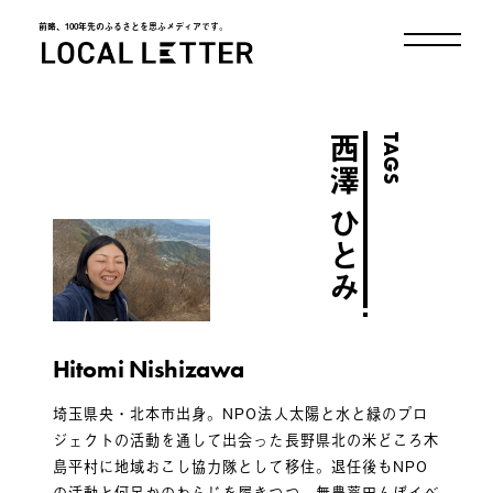
前略、100年先のふるさとを思ふメディアです。
LOCAL LETTER
TAGS
西澤 ひとみ
Hitomi Nishizawa
埼玉県央・北本市出身。NPO法人太陽と水と緑のプロ
ジェクトの活動を通して出会った長野県北の米どころ木
島平村に地域おこし協力隊として移住。退任後もNPO
の活動と何足かのわらじを履きつつ、無農薬田んぼイベ