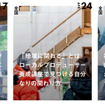
17
24
APR.
全国
全国
が
「地域に関わる」とは。
に
ローカルプロデューサー
5
養成講座で見つける自分
なりの関わり方