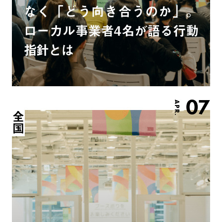
なく「どう向き合うのか」。
ローカル事業者4名が語る行動
指針とは
07
APR.
全国