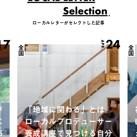
ローカルレターがセレクトした記事
17
24
APR.
全国
全国
が
「地域に関わる」とは。
に
ローカルプロデューサー
5
養成講座で見つける自分