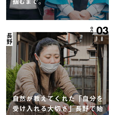
掴むまで。
03
OCT.
長野
自然が教えてくれた「自分を
受け入れる大切さ」長野で始