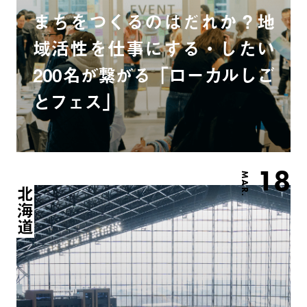
まちをつくるのはだれか？地
域活性を仕事にする・したい
200名が繋がる「ローカルしご
とフェス」
18
MAR.
北海道