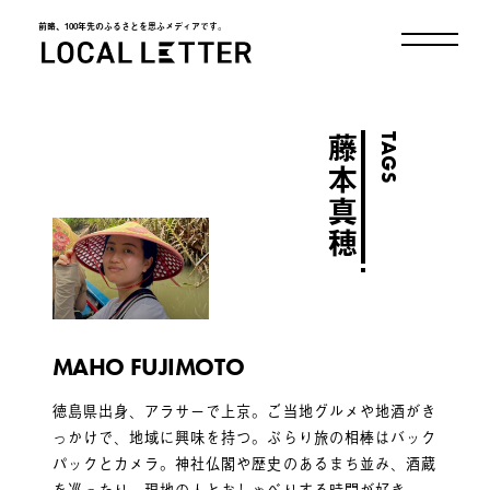
前略、100年先のふるさとを思ふメディアです。
LOCAL LETTER
TAGS
藤本真穂
MAHO FUJIMOTO
徳島県出身、アラサーで上京。ご当地グルメや地酒がき
っかけで、地域に興味を持つ。ぶらり旅の相棒はバック
パックとカメラ。神社仏閣や歴史のあるまち並み、酒蔵
を巡ったり、現地の人とおしゃべりする時間が好き。