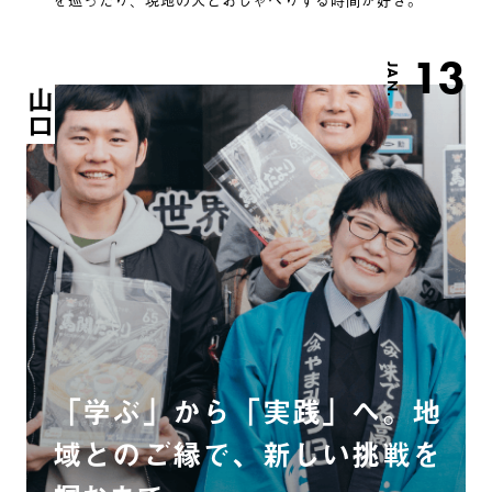
13
JAN.
山口
「学ぶ」から「実践」へ。地
域とのご縁で、新しい挑戦を