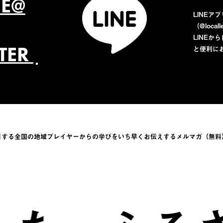
NE@
LINEア
（@loca
LINE
TTER
と便利に
目する全国の地域プレイヤーからの学びをい
ち早くお伝えするメルマガ（無料