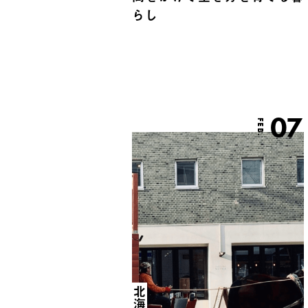
らし
07
FEB.
北海道