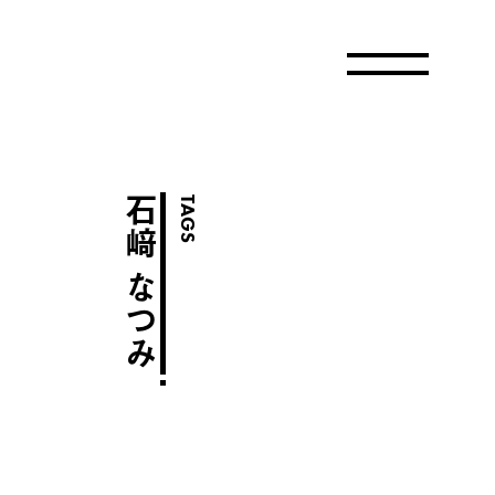
石﨑 なつみ
TAGS