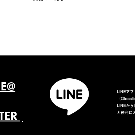
NE@
LINEア
（@loca
LINE
TTER
と便利に