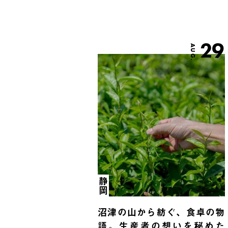
29
AUG.
静岡
沼津の山から紡ぐ、食卓の物
語。生産者の想いを秘めた