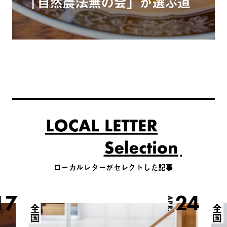
「自然農法無の会」が選ぶ道
ローカルレターがセレクトした記事
17
24
APR.
全国
全国