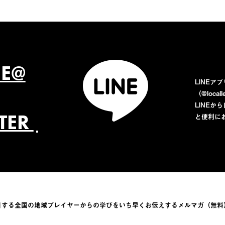
NE@
LINEア
（@loca
LINE
TTER
と便利に
目する全国の地域プレイヤーからの学びをい
ち早くお伝えするメルマガ（無料