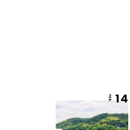
14
FEB.