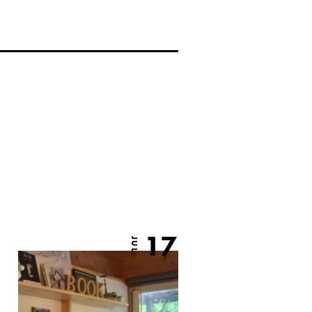
17
JUL.