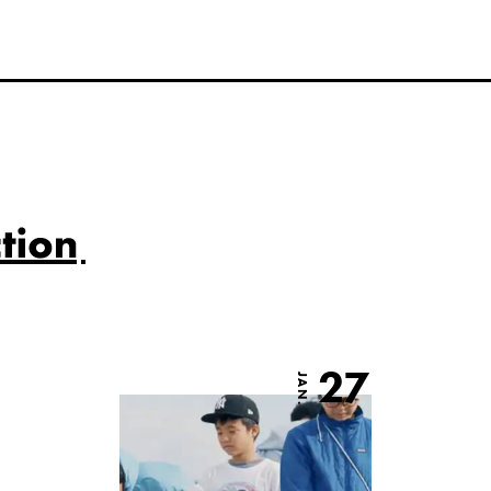
27
JAN.