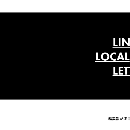
LI
LOCAL
LE
編集部が注