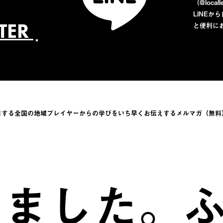
（@loca
LINE
TTER
と便利に
目する全国の地域プレイヤーからの学びをい
ち早くお伝えするメルマガ（無料
した。
ふる