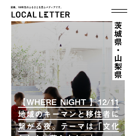
前略、100年先のふるさとを思ふメディアです。
LOCAL LETTER
茨城県・山梨県
【WHERE NIGHT 】12/11
地域のキーマンと移住者に
繋がる夜。テーマは「文化