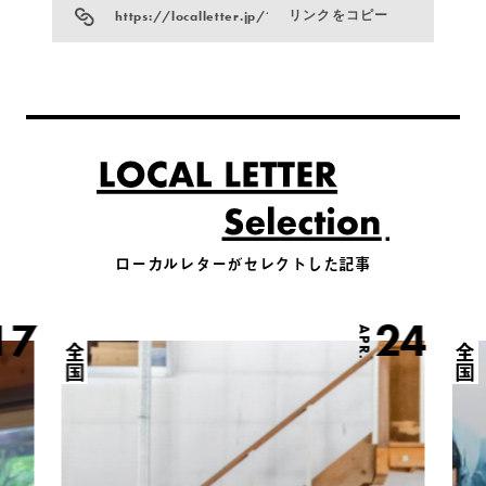
https://localletter.jp/?p=5503
リンクをコピー
ローカルレターがセレクトした記事
17
24
APR.
全国
全国